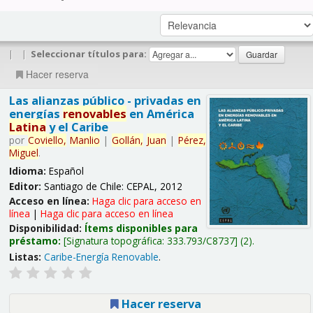
|
|
Seleccionar títulos para:
Hacer reserva
Las alianzas público - privadas en
energías
renovables
en América
Latina
y el Caribe
por
Coviello,
Manlio
|
Gollán,
Juan
|
Pérez,
Miguel
.
Idioma:
Español
Editor:
Santiago de Chile: CEPAL, 2012
Acceso en línea:
Haga clic para acceso en
línea
|
Haga clic para acceso en línea
Disponibilidad:
Ítems disponibles para
préstamo:
Signatura topográfica:
333.793/C8737
(2).
Listas:
Caribe-Energía Renovable
.
Hacer reserva