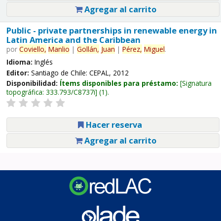
Agregar al carrito
Public - private partnerships in renewable energy in
Latin America and the Caribbean
por
Coviello,
Manlio
|
Gollán,
Juan
|
Pérez,
Miguel
.
Idioma:
Inglés
Editor:
Santiago de Chile: CEPAL, 2012
Disponibilidad:
Ítems disponibles para préstamo:
Signatura
topográfica:
333.793/C8737i
(1).
Hacer reserva
Agregar al carrito