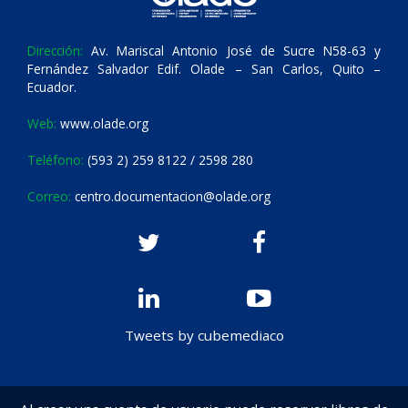
Dirección:
Av. Mariscal Antonio José de Sucre N58-63 y
Fernández Salvador Edif. Olade – San Carlos, Quito –
Ecuador.
Web:
www.olade.org
Teléfono:
(593 2) 259 8122 / 2598 280
Correo:
centro.documentacion@olade.org
Tweets by cubemediaco