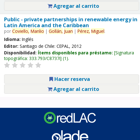
Agregar al carrito
Public - private partnerships in renewable energy in
Latin America and the Caribbean
por
Coviello,
Manlio
|
Gollán,
Juan
|
Pérez,
Miguel
.
Idioma:
Inglés
Editor:
Santiago de Chile: CEPAL, 2012
Disponibilidad:
Ítems disponibles para préstamo:
Signatura
topográfica:
333.793/C8737i
(1).
Hacer reserva
Agregar al carrito