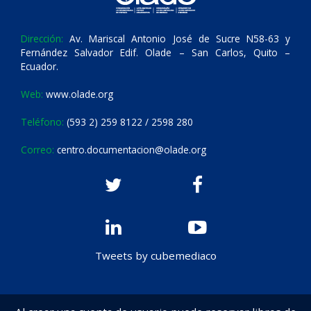
Dirección:
Av. Mariscal Antonio José de Sucre N58-63 y
Fernández Salvador Edif. Olade – San Carlos, Quito –
Ecuador.
Web:
www.olade.org
Teléfono:
(593 2) 259 8122 / 2598 280
Correo:
centro.documentacion@olade.org
Tweets by cubemediaco