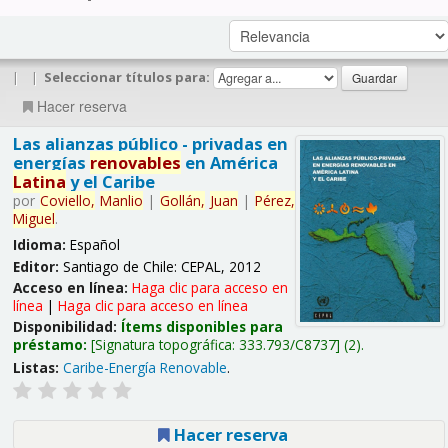
|
|
Seleccionar títulos para:
Hacer reserva
Las alianzas público - privadas en
energías
renovables
en América
Latina
y el Caribe
por
Coviello,
Manlio
|
Gollán,
Juan
|
Pérez,
Miguel
.
Idioma:
Español
Editor:
Santiago de Chile: CEPAL, 2012
Acceso en línea:
Haga clic para acceso en
línea
|
Haga clic para acceso en línea
Disponibilidad:
Ítems disponibles para
préstamo:
Signatura topográfica:
333.793/C8737
(2).
Listas:
Caribe-Energía Renovable
.
Hacer reserva