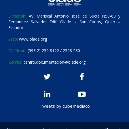
Dirección:
Av. Mariscal Antonio José de Sucre N58-63 y
Fernández Salvador Edif. Olade – San Carlos, Quito –
Ecuador.
Web:
www.olade.org
Teléfono:
(593 2) 259 8122 / 2598 280
Correo:
centro.documentacion@olade.org
Tweets by cubemediaco