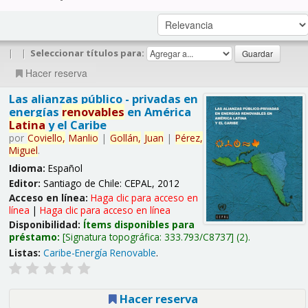
|
|
Seleccionar títulos para:
Hacer reserva
Las alianzas público - privadas en
energías
renovables
en América
Latina
y el Caribe
por
Coviello,
Manlio
|
Gollán,
Juan
|
Pérez,
Miguel
.
Idioma:
Español
Editor:
Santiago de Chile: CEPAL, 2012
Acceso en línea:
Haga clic para acceso en
línea
|
Haga clic para acceso en línea
Disponibilidad:
Ítems disponibles para
préstamo:
Signatura topográfica:
333.793/C8737
(2).
Listas:
Caribe-Energía Renovable
.
Hacer reserva