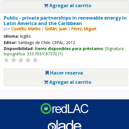
Agregar al carrito
Public - private partnerships in renewable energy in
Latin America and the Caribbean
por
Coviello,
Manlio
|
Gollán,
Juan
|
Pérez,
Miguel
.
Idioma:
Inglés
Editor:
Santiago de Chile: CEPAL, 2012
Disponibilidad:
Ítems disponibles para préstamo:
Signatura
topográfica:
333.793/C8737i
(1).
Hacer reserva
Agregar al carrito