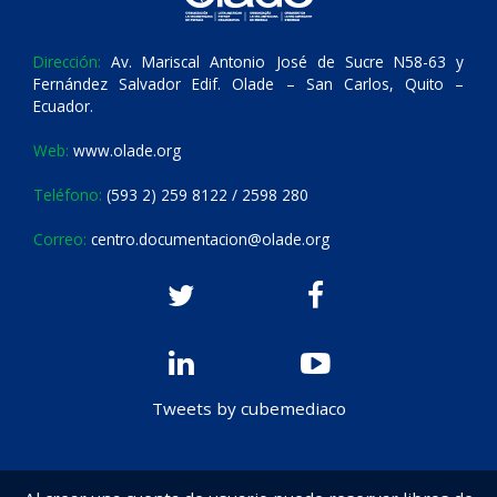
Dirección:
Av. Mariscal Antonio José de Sucre N58-63 y
Fernández Salvador Edif. Olade – San Carlos, Quito –
Ecuador.
Web:
www.olade.org
Teléfono:
(593 2) 259 8122 / 2598 280
Correo:
centro.documentacion@olade.org
Tweets by cubemediaco