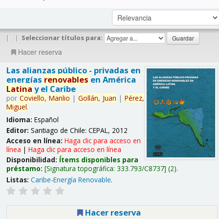
|
|
Seleccionar títulos para:
Hacer reserva
Las alianzas público - privadas en
energías
renovables
en América
Latina
y el Caribe
por
Coviello,
Manlio
|
Gollán,
Juan
|
Pérez,
Miguel
.
Idioma:
Español
Editor:
Santiago de Chile: CEPAL, 2012
Acceso en línea:
Haga clic para acceso en
línea
|
Haga clic para acceso en línea
Disponibilidad:
Ítems disponibles para
préstamo:
Signatura topográfica:
333.793/C8737
(2).
Listas:
Caribe-Energía Renovable
.
Hacer reserva