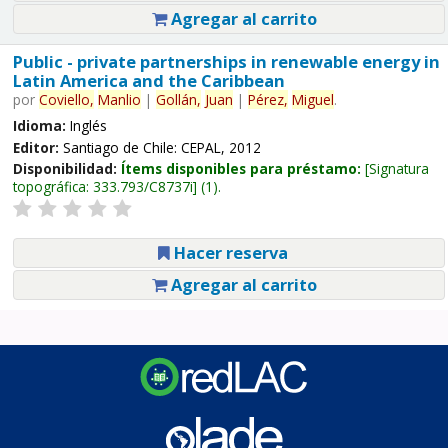
Agregar al carrito
Public - private partnerships in renewable energy in
Latin America and the Caribbean
por
Coviello,
Manlio
|
Gollán,
Juan
|
Pérez,
Miguel
.
Idioma:
Inglés
Editor:
Santiago de Chile: CEPAL, 2012
Disponibilidad:
Ítems disponibles para préstamo:
Signatura
topográfica:
333.793/C8737i
(1).
Hacer reserva
Agregar al carrito