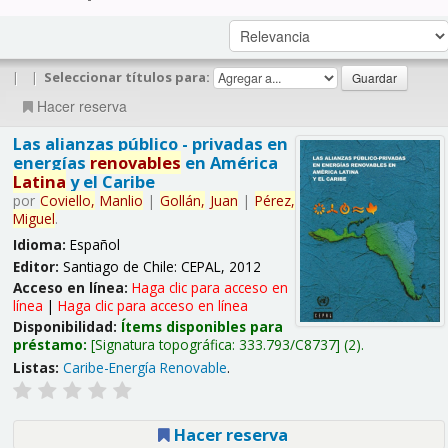
|
|
Seleccionar títulos para:
Hacer reserva
Las alianzas público - privadas en
energías
renovables
en América
Latina
y el Caribe
por
Coviello,
Manlio
|
Gollán,
Juan
|
Pérez,
Miguel
.
Idioma:
Español
Editor:
Santiago de Chile: CEPAL, 2012
Acceso en línea:
Haga clic para acceso en
línea
|
Haga clic para acceso en línea
Disponibilidad:
Ítems disponibles para
préstamo:
Signatura topográfica:
333.793/C8737
(2).
Listas:
Caribe-Energía Renovable
.
Hacer reserva