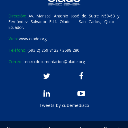
Dirección:
Av. Mariscal Antonio José de Sucre N58-63 y
Fernández Salvador Edif. Olade – San Carlos, Quito –
Ecuador.
Web:
www.olade.org
Teléfono:
(593 2) 259 8122 / 2598 280
Correo:
centro.documentacion@olade.org
Tweets by cubemediaco