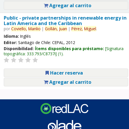
Agregar al carrito
Public - private partnerships in renewable energy in
Latin America and the Caribbean
por
Coviello,
Manlio
|
Gollán,
Juan
|
Pérez,
Miguel
.
Idioma:
Inglés
Editor:
Santiago de Chile: CEPAL, 2012
Disponibilidad:
Ítems disponibles para préstamo:
Signatura
topográfica:
333.793/C8737i
(1).
Hacer reserva
Agregar al carrito