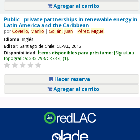
Agregar al carrito
Public - private partnerships in renewable energy in
Latin America and the Caribbean
por
Coviello,
Manlio
|
Gollán,
Juan
|
Pérez,
Miguel
.
Idioma:
Inglés
Editor:
Santiago de Chile: CEPAL, 2012
Disponibilidad:
Ítems disponibles para préstamo:
Signatura
topográfica:
333.793/C8737i
(1).
Hacer reserva
Agregar al carrito