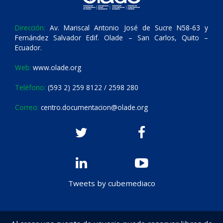
Dirección:
Av. Mariscal Antonio José de Sucre N58-63 y
Fernández Salvador Edif. Olade – San Carlos, Quito –
Ecuador.
Web:
www.olade.org
Teléfono:
(593 2) 259 8122 / 2598 280
Correo:
centro.documentacion@olade.org
Tweets by cubemediaco