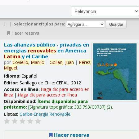
|
|
Seleccionar títulos para:
Hacer reserva
Las alianzas público - privadas en
energías
renovables
en América
Latina
y el Caribe
por
Coviello,
Manlio
|
Gollán,
Juan
|
Pérez,
Miguel
.
Idioma:
Español
Editor:
Santiago de Chile: CEPAL, 2012
Acceso en línea:
Haga clic para acceso en
línea
|
Haga clic para acceso en línea
Disponibilidad:
Ítems disponibles para
préstamo:
Signatura topográfica:
333.793/C8737
(2).
Listas:
Caribe-Energía Renovable
.
Hacer reserva