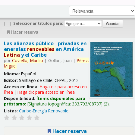
|
|
Seleccionar títulos para:
Hacer reserva
Las alianzas público - privadas en
energías
renovables
en América
Latina
y el Caribe
por
Coviello,
Manlio
|
Gollán, Juan
|
Pérez,
Miguel
.
Idioma:
Español
Editor:
Santiago de Chile: CEPAL, 2012
Acceso en línea:
Haga clic para acceso en
línea
|
Haga clic para acceso en línea
Disponibilidad:
Ítems disponibles para
préstamo:
Signatura topográfica:
333.793/C8737
(2).
Listas:
Caribe-Energía Renovable
.
Hacer reserva