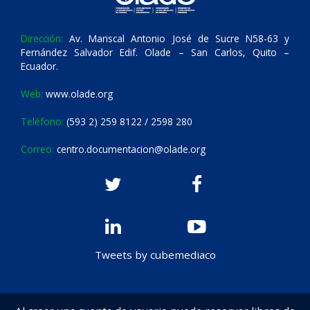
Dirección:
Av. Mariscal Antonio José de Sucre N58-63 y
Fernández Salvador Edif. Olade – San Carlos, Quito –
Ecuador.
Web:
www.olade.org
Teléfono:
(593 2) 259 8122 / 2598 280
Correo:
centro.documentacion@olade.org
Tweets by cubemediaco