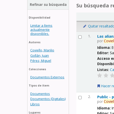
Refinar su búsqueda
Su búsqueda re
Disponibilidad
Limitar a ítems
Quitar resaltad
actualmente
disponibles.
1.
Las alia
por
Coviel
Autores
Idioma:
E
Coviello, Manlio
Editor:
Sa
Gollán, Juan
Acceso e
Pérez, Miguel
Disponibi
Listas:
Ca
Colecciones
Documentos Externos
Hacer r
Tipos de ítem
Documentos
2.
Public -
Documentos (Digitales)
por
Coviel
Libros
Idioma:
I
Lugares
Editor:
Sa