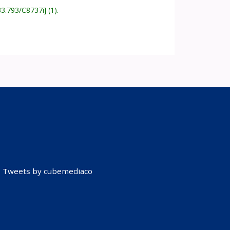
33.793/C8737i
(1).
Tweets by cubemediaco