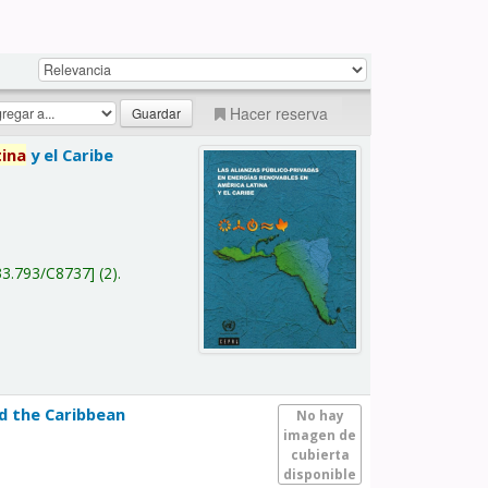
Hacer reserva
tina
y el Caribe
a
33.793/C8737
(2).
nd the Caribbean
No hay
imagen de
cubierta
disponible