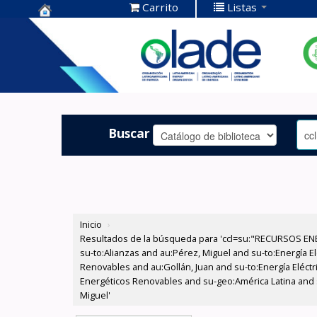
Carrito
Listas
Centro de
Documentación
OLADE -
Buscar
Inicio
›
Resultados de la búsqueda para 'ccl=su:"RECURSOS ENER
su-to:Alianzas and au:Pérez, Miguel and su-to:Energía 
Renovables and au:Gollán, Juan and su-to:Energía Eléctr
Energéticos Renovables and su-geo:América Latina and 
Miguel'