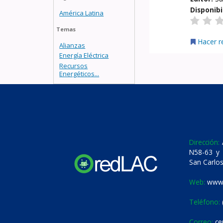
Disponibi
América Latina
Temas
Hacer r
Alianzas
Energía Eléctrica
Recursos
Energéticos...
Dirección:
A
N58-63 y 
San Carlos
Web:
www.
Teléfono:
Correo:
ce