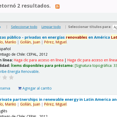
tornó 2 resultados.
|
Seleccionar todo
Limpiar todo
|
Seleccionar títulos para:
o
nzas público - privadas en energías
renovables
en América
La
lo,
Manlio
|
Gollán,
Juan
|
Pérez,
Miguel
.
spañol
ntiago de Chile: CEPAL, 2012
n línea:
Haga clic para acceso en línea
|
Haga clic para acceso en líne
lidad:
Ítems disponibles para préstamo:
Signatura topográfica:
3
ribe-Energía Renovable
.
eserva
Agregar al carrito
 private partnerships in renewable energy in Latin America a
lo,
Manlio
|
Gollán,
Juan
|
Pérez,
Miguel
.
nglés
ntiago de Chile: CEPAL, 2012