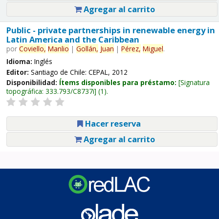
Agregar al carrito
Public - private partnerships in renewable energy in
Latin America and the Caribbean
por
Coviello,
Manlio
|
Gollán,
Juan
|
Pérez,
Miguel
.
Idioma:
Inglés
Editor:
Santiago de Chile: CEPAL, 2012
Disponibilidad:
Ítems disponibles para préstamo:
Signatura
topográfica:
333.793/C8737i
(1).
Hacer reserva
Agregar al carrito