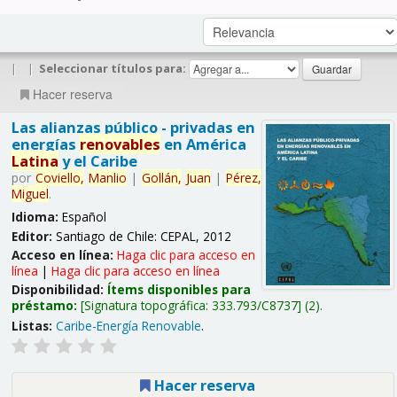
|
|
Seleccionar títulos para:
Hacer reserva
Las alianzas público - privadas en
energías
renovables
en América
Latina
y el Caribe
por
Coviello,
Manlio
|
Gollán,
Juan
|
Pérez,
Miguel
.
Idioma:
Español
Editor:
Santiago de Chile: CEPAL, 2012
Acceso en línea:
Haga clic para acceso en
línea
|
Haga clic para acceso en línea
Disponibilidad:
Ítems disponibles para
préstamo:
Signatura topográfica:
333.793/C8737
(2).
Listas:
Caribe-Energía Renovable
.
Hacer reserva