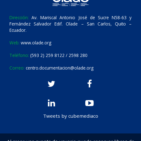
Dirección:
Av. Mariscal Antonio José de Sucre N58-63 y
Fernández Salvador Edif. Olade – San Carlos, Quito –
Ecuador.
Web:
www.olade.org
Teléfono:
(593 2) 259 8122 / 2598 280
Correo:
centro.documentacion@olade.org
Tweets by cubemediaco