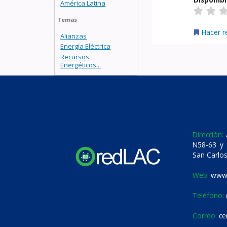
América Latina
Temas
Hacer r
Alianzas
Energía Eléctrica
Recursos
Energéticos...
Dirección:
A
N58-63 y 
San Carlos
Web:
www.
Teléfono:
Correo:
ce