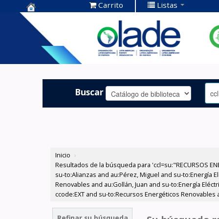
Carrito
Listas
Centro de
Documentación
OLADE -
Buscar
Inicio
›
Resultados de la búsqueda para 'ccl=su:"RECURSOS ENER
su-to:Alianzas and au:Pérez, Miguel and su-to:Energía 
Renovables and au:Gollán, Juan and su-to:Energía Eléctr
ccode:EXT and su-to:Recursos Energéticos Renovables and
Refinar su búsqueda