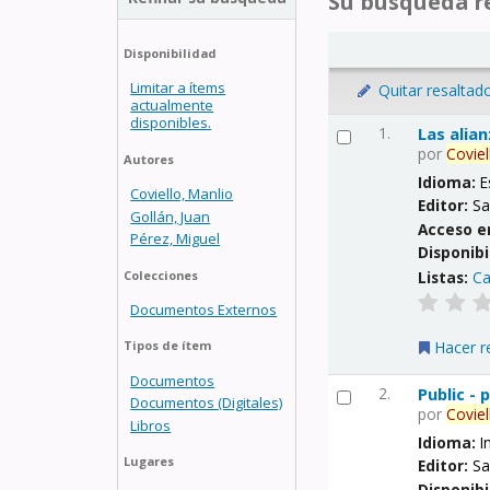
Su búsqueda re
Disponibilidad
Limitar a ítems
Quitar resaltad
actualmente
disponibles.
1.
Las alia
por
Coviel
Autores
Idioma:
E
Coviello, Manlio
Editor:
Sa
Gollán, Juan
Acceso e
Pérez, Miguel
Disponibi
Listas:
Ca
Colecciones
Documentos Externos
Hacer r
Tipos de ítem
Documentos
2.
Public -
Documentos (Digitales)
por
Coviel
Libros
Idioma:
I
Lugares
Editor:
Sa
Disponibi