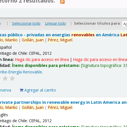
tornó 2 resultados.
|
Seleccionar todo
Limpiar todo
|
Seleccionar títulos para:
o
nzas público - privadas en energías
renovables
en América
La
lo,
Manlio
|
Gollán,
Juan
|
Pérez,
Miguel
.
spañol
ntiago de Chile: CEPAL, 2012
n línea:
Haga clic para acceso en línea
|
Haga clic para acceso en líne
lidad:
Ítems disponibles para préstamo:
Signatura topográfica:
3
ribe-Energía Renovable
.
eserva
Agregar al carrito
 private partnerships in renewable energy in Latin America a
lo,
Manlio
|
Gollán,
Juan
|
Pérez,
Miguel
.
nglés
ntiago de Chile: CEPAL, 2012
lidad:
Ítems disponibles para préstamo:
Signatura topográfica:
3