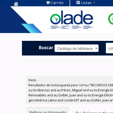
Carrito
Listas
Centro de
Documentación
OLADE -
Buscar
Inicio
›
Resultados de la búsqueda para 'ccl=su:"RECURSOS ENER
su-to:Alianzas and au:Pérez, Miguel and su-to:Energía 
Renovables and au:Gollán, Juan and su-to:Energía Eléctr
geo:América Latina and ccode:EXT and au:Gollán, Juan an
Refinar su búsqueda