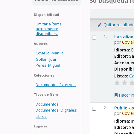
Su búsqueda re
Disponibilidad
Limitar a ítems
Quitar resaltad
actualmente
disponibles.
1.
Las alia
por
Coviel
Autores
Idioma:
E
Coviello, Manlio
Editor:
Sa
Gollán, Juan
Acceso e
Pérez, Miguel
Disponibi
Listas:
Ca
Colecciones
Documentos Externos
Hacer r
Tipos de ítem
Documentos
2.
Public -
Documentos (Digitales)
por
Coviel
Libros
Idioma:
I
Lugares
Editor:
Sa
Disponibi