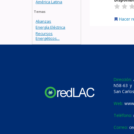
América Latina
Temas
Hacer r
Alianzas
Energía Eléctrica
Recursos
Energéticos...
Dirección:
A
N58-63 y 
San Carlos
Web:
www.
Teléfono:
Correo:
ce