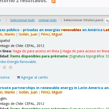
tornó 2 resultados.
|
Seleccionar todo
Limpiar todo
|
Seleccionar títulos para:
o
nzas público - privadas en energías
renovables
en América
La
lo,
Manlio
|
Gollán,
Juan
|
Pérez,
Miguel
.
spañol
ntiago de Chile: CEPAL, 2012
n línea:
Haga clic para acceso en línea
|
Haga clic para acceso en líne
lidad:
Ítems disponibles para préstamo:
Signatura topográfica:
3
ribe-Energía Renovable
.
eserva
Agregar al carrito
 private partnerships in renewable energy in Latin America a
lo,
Manlio
|
Gollán,
Juan
|
Pérez,
Miguel
.
nglés
ntiago de Chile: CEPAL, 2012
lidad:
Ítems disponibles para préstamo:
Signatura topográfica:
3