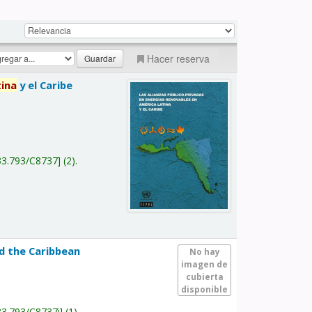
Hacer reserva
tina
y el Caribe
a
33.793/C8737
(2).
nd the Caribbean
No hay
imagen de
cubierta
disponible
33.793/C8737i
(1).