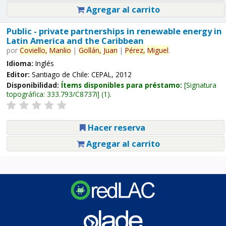
Agregar al carrito
Public - private partnerships in renewable energy in
Latin America and the Caribbean
por
Coviello,
Manlio
|
Gollán,
Juan
|
Pérez,
Miguel
.
Idioma:
Inglés
Editor:
Santiago de Chile: CEPAL, 2012
Disponibilidad:
Ítems disponibles para préstamo:
Signatura
topográfica:
333.793/C8737i
(1).
Hacer reserva
Agregar al carrito