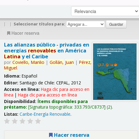
|
|
Seleccionar títulos para:
Hacer reserva
Las alianzas público - privadas en
energías
renovables
en América
Latina
y el Caribe
por
Coviello,
Manlio
|
Gollán,
Juan
|
Pérez,
Miguel
.
Idioma:
Español
Editor:
Santiago de Chile: CEPAL, 2012
Acceso en línea:
Haga clic para acceso en
línea
|
Haga clic para acceso en línea
Disponibilidad:
Ítems disponibles para
préstamo:
Signatura topográfica:
333.793/C8737
(2).
Listas:
Caribe-Energía Renovable
.
Hacer reserva