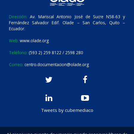
Dirección:
Av. Mariscal Antonio José de Sucre N58-63 y
Fernández Salvador Edif. Olade – San Carlos, Quito –
Ecuador.
Web:
www.olade.org
Teléfono:
(593 2) 259 8122 / 2598 280
Correo:
centro.documentacion@olade.org
Tweets by cubemediaco