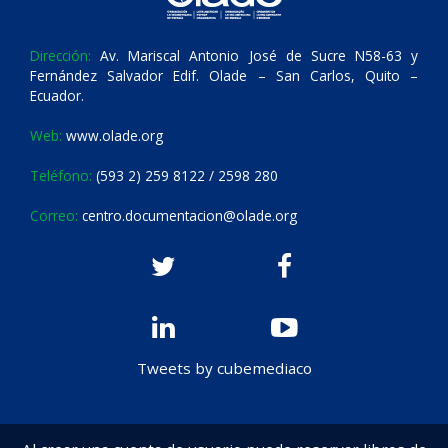
Dirección:
Av. Mariscal Antonio José de Sucre N58-63 y
Fernández Salvador Edif. Olade – San Carlos, Quito –
Ecuador.
Web:
www.olade.org
Teléfono:
(593 2) 259 8122 / 2598 280
Correo:
centro.documentacion@olade.org
Tweets by cubemediaco