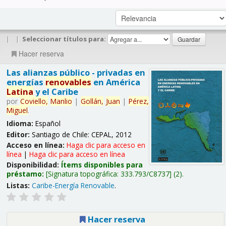
|
|
Seleccionar títulos para:
Hacer reserva
Las alianzas público - privadas en
energías
renovables
en América
Latina
y el Caribe
por
Coviello,
Manlio
|
Gollán,
Juan
|
Pérez,
Miguel
.
Idioma:
Español
Editor:
Santiago de Chile: CEPAL, 2012
Acceso en línea:
Haga clic para acceso en
línea
|
Haga clic para acceso en línea
Disponibilidad:
Ítems disponibles para
préstamo:
Signatura topográfica:
333.793/C8737
(2).
Listas:
Caribe-Energía Renovable
.
Hacer reserva