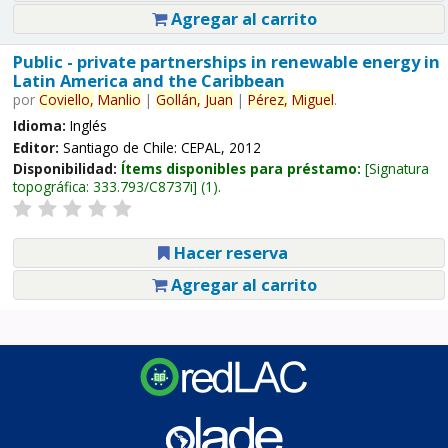
Agregar al carrito
Public - private partnerships in renewable energy in
Latin America and the Caribbean
por
Coviello,
Manlio
|
Gollán,
Juan
|
Pérez,
Miguel
.
Idioma:
Inglés
Editor:
Santiago de Chile: CEPAL, 2012
Disponibilidad:
Ítems disponibles para préstamo:
Signatura
topográfica:
333.793/C8737i
(1).
Hacer reserva
Agregar al carrito