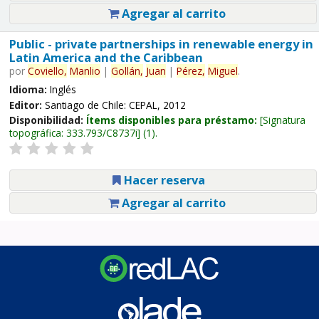
Agregar al carrito
Public - private partnerships in renewable energy in
Latin America and the Caribbean
por
Coviello,
Manlio
|
Gollán,
Juan
|
Pérez,
Miguel
.
Idioma:
Inglés
Editor:
Santiago de Chile: CEPAL, 2012
Disponibilidad:
Ítems disponibles para préstamo:
Signatura
topográfica:
333.793/C8737i
(1).
Hacer reserva
Agregar al carrito