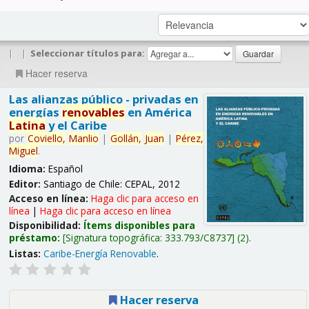
|
|
Seleccionar títulos para:
Hacer reserva
Las alianzas público - privadas en
energías
renovables
en América
Latina
y el Caribe
por
Coviello,
Manlio
|
Gollán,
Juan
|
Pérez,
Miguel
.
Idioma:
Español
Editor:
Santiago de Chile: CEPAL, 2012
Acceso en línea:
Haga clic para acceso en
línea
|
Haga clic para acceso en línea
Disponibilidad:
Ítems disponibles para
préstamo:
Signatura topográfica:
333.793/C8737
(2).
Listas:
Caribe-Energía Renovable
.
Hacer reserva