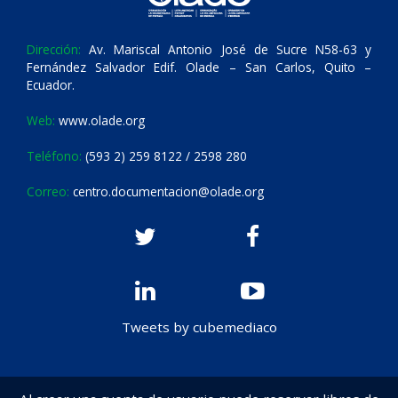
Dirección:
Av. Mariscal Antonio José de Sucre N58-63 y
Fernández Salvador Edif. Olade – San Carlos, Quito –
Ecuador.
Web:
www.olade.org
Teléfono:
(593 2) 259 8122 / 2598 280
Correo:
centro.documentacion@olade.org
Tweets by cubemediaco