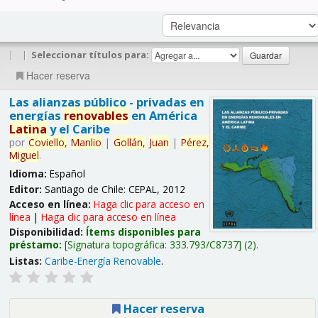
|
|
Seleccionar títulos para:
Hacer reserva
Las alianzas público - privadas en
energías
renovables
en América
Latina
y el Caribe
por
Coviello,
Manlio
|
Gollán,
Juan
|
Pérez,
Miguel
.
Idioma:
Español
Editor:
Santiago de Chile: CEPAL, 2012
Acceso en línea:
Haga clic para acceso en
línea
|
Haga clic para acceso en línea
Disponibilidad:
Ítems disponibles para
préstamo:
Signatura topográfica:
333.793/C8737
(2).
Listas:
Caribe-Energía Renovable
.
Hacer reserva