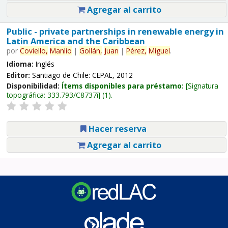
Agregar al carrito
Public - private partnerships in renewable energy in
Latin America and the Caribbean
por
Coviello,
Manlio
|
Gollán,
Juan
|
Pérez,
Miguel
.
Idioma:
Inglés
Editor:
Santiago de Chile: CEPAL, 2012
Disponibilidad:
Ítems disponibles para préstamo:
Signatura
topográfica:
333.793/C8737i
(1).
Hacer reserva
Agregar al carrito