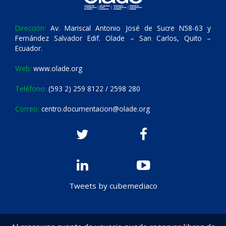
Dirección:
Av. Mariscal Antonio José de Sucre N58-63 y
Fernández Salvador Edif. Olade – San Carlos, Quito –
Ecuador.
Web:
www.olade.org
Teléfono:
(593 2) 259 8122 / 2598 280
Correo:
centro.documentacion@olade.org
Tweets by cubemediaco