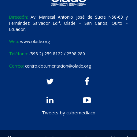
Dirección:
Av. Mariscal Antonio José de Sucre N58-63 y
Fernández Salvador Edif. Olade – San Carlos, Quito –
Ecuador.
Web:
www.olade.org
Teléfono:
(593 2) 259 8122 / 2598 280
Correo:
centro.documentacion@olade.org
Tweets by cubemediaco