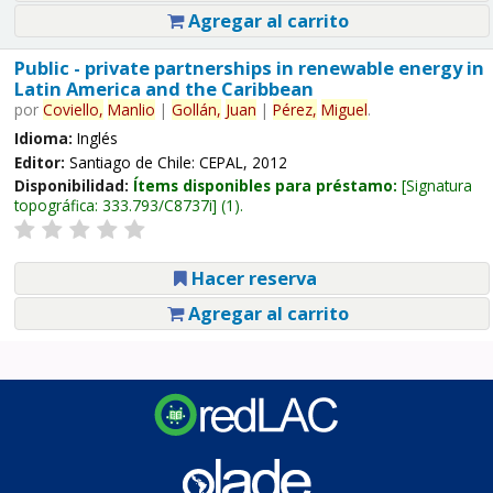
Agregar al carrito
Public - private partnerships in renewable energy in
Latin America and the Caribbean
por
Coviello,
Manlio
|
Gollán,
Juan
|
Pérez,
Miguel
.
Idioma:
Inglés
Editor:
Santiago de Chile: CEPAL, 2012
Disponibilidad:
Ítems disponibles para préstamo:
Signatura
topográfica:
333.793/C8737i
(1).
Hacer reserva
Agregar al carrito