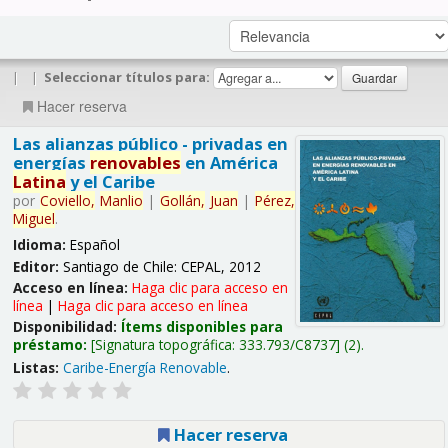
|
|
Seleccionar títulos para:
Hacer reserva
Las alianzas público - privadas en
energías
renovables
en América
Latina
y el Caribe
por
Coviello,
Manlio
|
Gollán,
Juan
|
Pérez,
Miguel
.
Idioma:
Español
Editor:
Santiago de Chile: CEPAL, 2012
Acceso en línea:
Haga clic para acceso en
línea
|
Haga clic para acceso en línea
Disponibilidad:
Ítems disponibles para
préstamo:
Signatura topográfica:
333.793/C8737
(2).
Listas:
Caribe-Energía Renovable
.
Hacer reserva