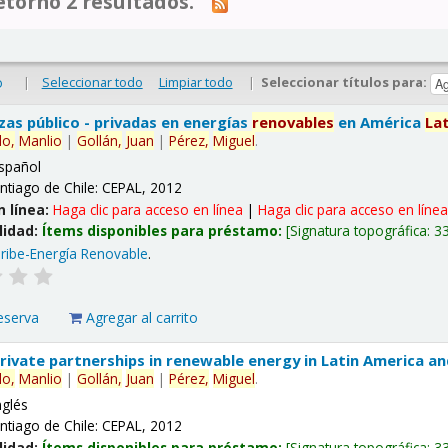
tornó 2 resultados.
|
Seleccionar todo
Limpiar todo
|
Seleccionar títulos para:
o
nzas público - privadas en energías
renovables
en América
La
lo,
Manlio
|
Gollán,
Juan
|
Pérez,
Miguel
.
spañol
ntiago de Chile: CEPAL, 2012
n línea:
Haga clic para acceso en línea
|
Haga clic para acceso en líne
lidad:
Ítems disponibles para préstamo:
Signatura topográfica:
3
ribe-Energía Renovable
.
eserva
Agregar al carrito
 private partnerships in renewable energy in Latin America a
lo,
Manlio
|
Gollán,
Juan
|
Pérez,
Miguel
.
nglés
ntiago de Chile: CEPAL, 2012
lidad:
Ítems disponibles para préstamo:
Signatura topográfica:
3