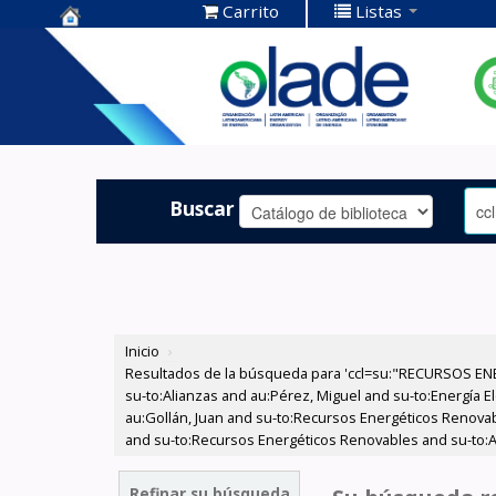
Carrito
Listas
Centro de
Documentación
OLADE -
Buscar
Inicio
›
Resultados de la búsqueda para 'ccl=su:"RECURSOS ENER
su-to:Alianzas and au:Pérez, Miguel and su-to:Energía E
au:Gollán, Juan and su-to:Recursos Energéticos Renovab
and su-to:Recursos Energéticos Renovables and su-to:Al
Refinar su búsqueda