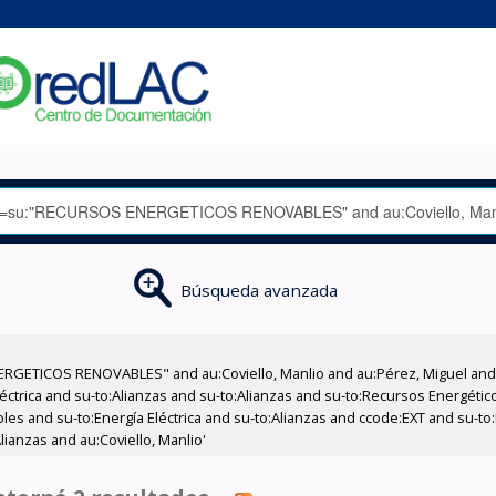
Búsqueda avanzada
GETICOS RENOVABLES" and au:Coviello, Manlio and au:Pérez, Miguel and su
léctrica and su-to:Alianzas and su-to:Alianzas and su-to:Recursos Energét
les and su-to:Energía Eléctrica and su-to:Alianzas and ccode:EXT and su-t
ianzas and au:Coviello, Manlio'