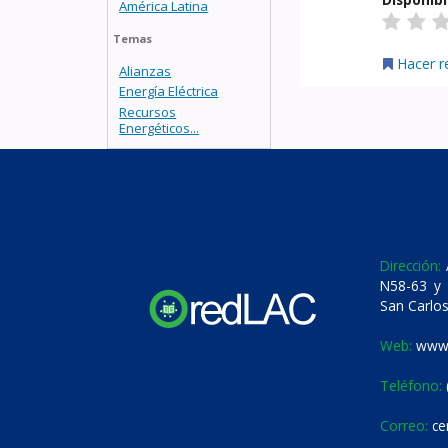
América Latina
Temas
Hacer r
Alianzas
Energía Eléctrica
Recursos
Energéticos...
Dirección:
A
N58-63 y 
San Carlos
Web:
www.
Teléfono:
Correo:
ce