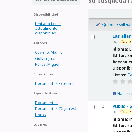
Su búsqueda re
Disponibilidad
Limitar a ítems
Quitar resaltad
actualmente
disponibles.
1.
Las alia
por
Coviel
Autores
Idioma:
E
Coviello, Manlio
Editor:
Sa
Gollán, Juan
Acceso e
Pérez, Miguel
Disponibi
Listas:
Ca
Colecciones
Documentos Externos
Hacer r
Tipos de ítem
Documentos
2.
Public -
Documentos (Digitales)
por
Coviel
Libros
Idioma:
I
Lugares
Editor:
Sa
Disponibi