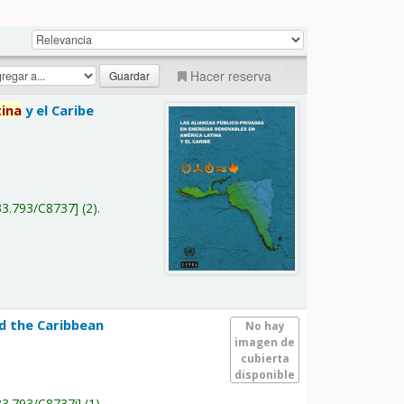
Hacer reserva
tina
y el Caribe
a
33.793/C8737
(2).
nd the Caribbean
No hay
imagen de
cubierta
disponible
33.793/C8737i
(1).