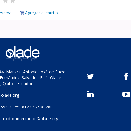
eserva
Agregar al carrito
v. Mariscal Antonio José de Sucre
Fernández Salvador Edif. Olade –
, Quito – Ecuador.
olade.org
(593 2) 259 8122 / 2598 280
ntro.documentacion@olade.org