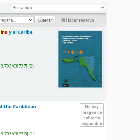
Hacer reserva
tina
y el Caribe
a
33.793/C8737
(2).
nd the Caribbean
No hay
imagen de
cubierta
disponible
33.793/C8737i
(1).