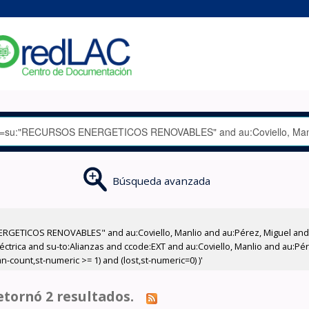
Búsqueda avanzada
GETICOS RENOVABLES" and au:Coviello, Manlio and au:Pérez, Miguel and su
léctrica and su-to:Alianzas and ccode:EXT and au:Coviello, Manlio and au:P
n-count,st-numeric >= 1) and (lost,st-numeric=0) )'
tornó 2 resultados.