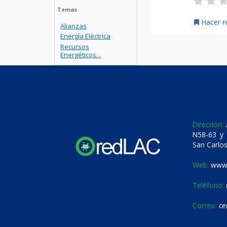
Temas
Hacer r
Alianzas
Energía Eléctrica
Recursos
Energéticos...
Dirección:
A
N58-63 y 
San Carlos
Web:
www.
Teléfono:
Correo:
ce