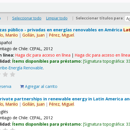
|
Seleccionar todo
Limpiar todo
|
Seleccionar títulos para:
o
nzas público - privadas en energías renovables en América
La
lo,
Manlio
|
Gollán,
Juan
|
Pérez,
Miguel
.
spañol
ntiago de Chile: CEPAL, 2012
n línea:
Haga clic para acceso en línea
|
Haga clic para acceso en líne
lidad:
Ítems disponibles para préstamo:
Signatura topográfica:
3
ribe-Energía Renovable
.
eserva
Agregar al carrito
 private partnerships in renewable energy in Latin America a
lo,
Manlio
|
Gollán,
Juan
|
Pérez,
Miguel
.
nglés
ntiago de Chile: CEPAL, 2012
lidad:
Ítems disponibles para préstamo:
Signatura topográfica:
3