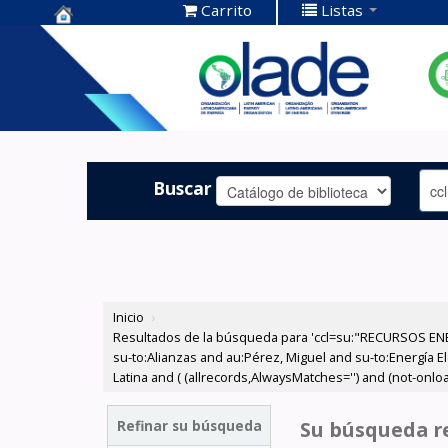
Carrito
Listas
Centro de
Documentación
OLADE -
Buscar
Inicio
›
Resultados de la búsqueda para 'ccl=su:"RECURSOS ENER
su-to:Alianzas and au:Pérez, Miguel and su-to:Energía E
Latina and ( (allrecords,AlwaysMatches='') and (not-onloa
Refinar su búsqueda
Su búsqueda re