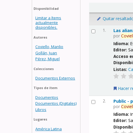
Disponibilidad
Limitar a ítems
Quitar resaltad
actualmente
disponibles.
1.
Las alia
por
Coviel
Autores
Idioma:
E
Coviello, Manlio
Editor:
Sa
Gollán, Juan
Acceso e
Pérez, Miguel
Disponibi
Listas:
Ca
Colecciones
Documentos Externos
Hacer r
Tipos de ítem
Documentos
2.
Public -
Documentos (Digitales)
por
Coviel
Libros
Idioma:
I
Lugares
Editor:
Sa
Disponibi
América Latina