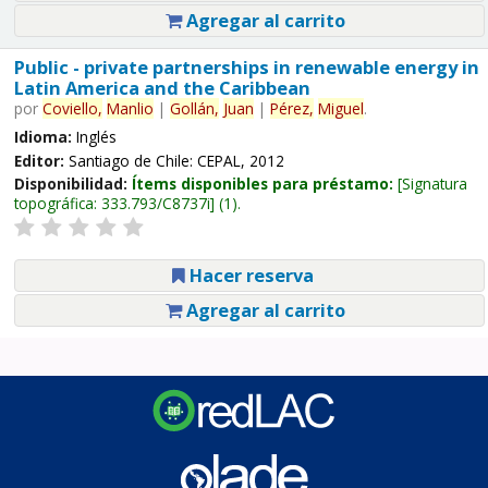
Agregar al carrito
Public - private partnerships in renewable energy in
Latin America and the Caribbean
por
Coviello,
Manlio
|
Gollán,
Juan
|
Pérez,
Miguel
.
Idioma:
Inglés
Editor:
Santiago de Chile: CEPAL, 2012
Disponibilidad:
Ítems disponibles para préstamo:
Signatura
topográfica:
333.793/C8737i
(1).
Hacer reserva
Agregar al carrito