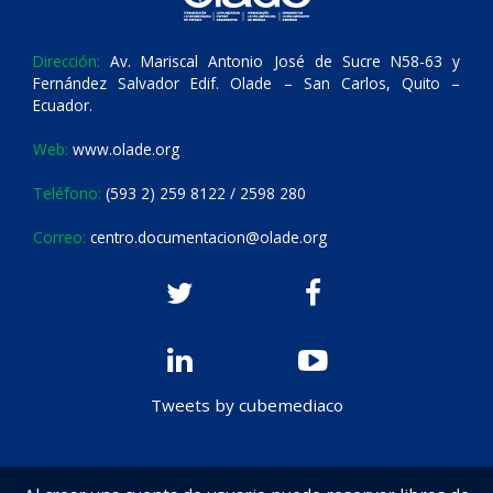
Dirección:
Av. Mariscal Antonio José de Sucre N58-63 y
Fernández Salvador Edif. Olade – San Carlos, Quito –
Ecuador.
Web:
www.olade.org
Teléfono:
(593 2) 259 8122 / 2598 280
Correo:
centro.documentacion@olade.org
Tweets by cubemediaco