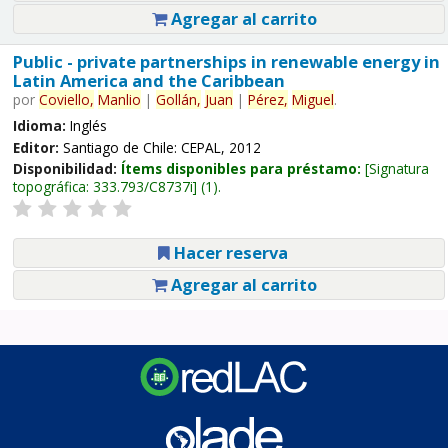
Agregar al carrito
Public - private partnerships in renewable energy in
Latin America and the Caribbean
por
Coviello,
Manlio
|
Gollán,
Juan
|
Pérez,
Miguel
.
Idioma:
Inglés
Editor:
Santiago de Chile: CEPAL, 2012
Disponibilidad:
Ítems disponibles para préstamo:
Signatura
topográfica:
333.793/C8737i
(1).
Hacer reserva
Agregar al carrito