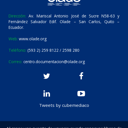
Dirección:
Av. Mariscal Antonio José de Sucre N58-63 y
Fernández Salvador Edif. Olade – San Carlos, Quito –
Ecuador.
Web:
www.olade.org
Teléfono:
(593 2) 259 8122 / 2598 280
Correo:
centro.documentacion@olade.org
Tweets by cubemediaco