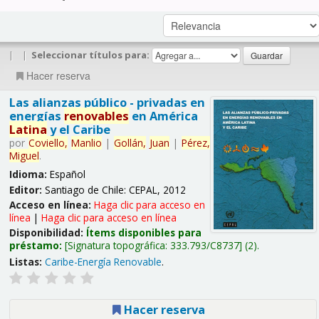
|
|
Seleccionar títulos para:
Hacer reserva
Las alianzas público - privadas en
energías
renovables
en América
Latina
y el Caribe
por
Coviello,
Manlio
|
Gollán,
Juan
|
Pérez,
Miguel
.
Idioma:
Español
Editor:
Santiago de Chile: CEPAL, 2012
Acceso en línea:
Haga clic para acceso en
línea
|
Haga clic para acceso en línea
Disponibilidad:
Ítems disponibles para
préstamo:
Signatura topográfica:
333.793/C8737
(2).
Listas:
Caribe-Energía Renovable
.
Hacer reserva