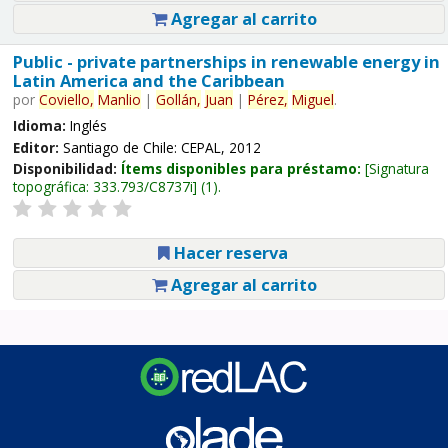
Agregar al carrito
Public - private partnerships in renewable energy in
Latin America and the Caribbean
por
Coviello,
Manlio
|
Gollán,
Juan
|
Pérez,
Miguel
.
Idioma:
Inglés
Editor:
Santiago de Chile: CEPAL, 2012
Disponibilidad:
Ítems disponibles para préstamo:
Signatura
topográfica:
333.793/C8737i
(1).
Hacer reserva
Agregar al carrito