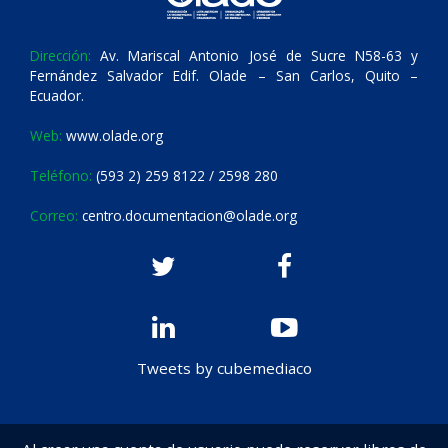
Dirección:
Av. Mariscal Antonio José de Sucre N58-63 y
Fernández Salvador Edif. Olade – San Carlos, Quito –
Ecuador.
Web:
www.olade.org
Teléfono:
(593 2) 259 8122 / 2598 280
Correo:
centro.documentacion@olade.org
Tweets by cubemediaco