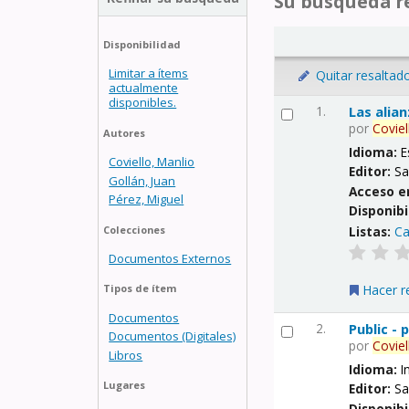
Su búsqueda re
Disponibilidad
Limitar a ítems
Quitar resaltad
actualmente
disponibles.
1.
Las alia
por
Coviel
Autores
Idioma:
E
Coviello, Manlio
Editor:
Sa
Gollán, Juan
Acceso e
Pérez, Miguel
Disponibi
Listas:
Ca
Colecciones
Documentos Externos
Hacer r
Tipos de ítem
Documentos
2.
Public -
Documentos (Digitales)
por
Coviel
Libros
Idioma:
I
Lugares
Editor:
Sa
Disponibi