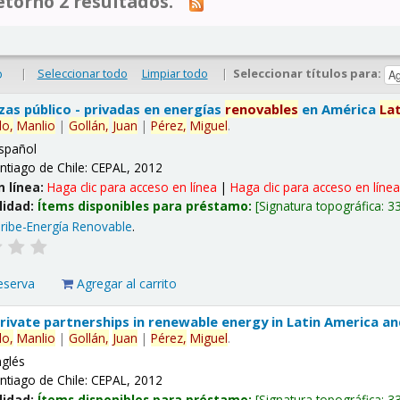
tornó 2 resultados.
|
Seleccionar todo
Limpiar todo
|
Seleccionar títulos para:
o
nzas público - privadas en energías
renovables
en América
La
lo,
Manlio
|
Gollán,
Juan
|
Pérez,
Miguel
.
spañol
ntiago de Chile: CEPAL, 2012
n línea:
Haga clic para acceso en línea
|
Haga clic para acceso en líne
lidad:
Ítems disponibles para préstamo:
Signatura topográfica:
3
ribe-Energía Renovable
.
eserva
Agregar al carrito
 private partnerships in renewable energy in Latin America a
lo,
Manlio
|
Gollán,
Juan
|
Pérez,
Miguel
.
nglés
ntiago de Chile: CEPAL, 2012
lidad:
Ítems disponibles para préstamo:
Signatura topográfica:
3