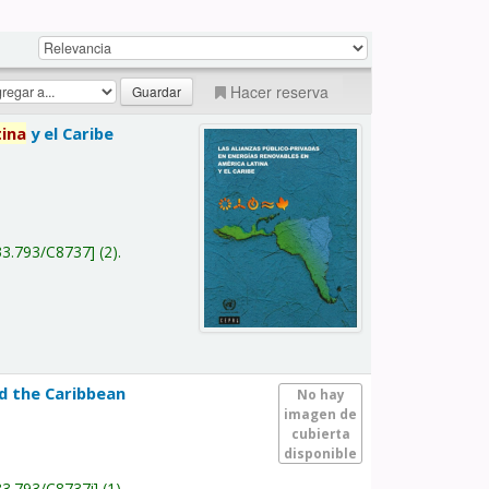
Hacer reserva
tina
y el Caribe
a
33.793/C8737
(2).
nd the Caribbean
No hay
imagen de
cubierta
disponible
33.793/C8737i
(1).