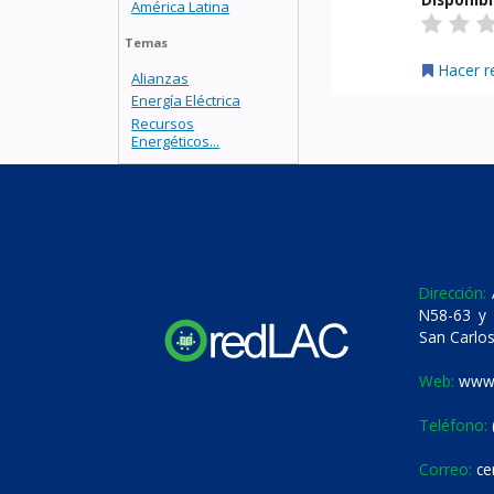
América Latina
Temas
Hacer r
Alianzas
Energía Eléctrica
Recursos
Energéticos...
Dirección:
A
N58-63 y 
San Carlos
Web:
www.
Teléfono:
Correo:
ce