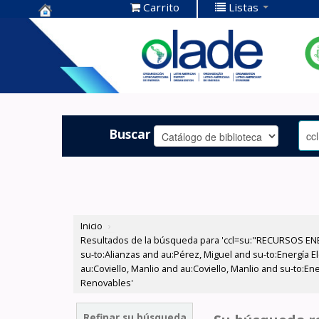
Carrito
Listas
Centro de
Documentación
OLADE -
Buscar
Inicio
›
Resultados de la búsqueda para 'ccl=su:"RECURSOS ENER
su-to:Alianzas and au:Pérez, Miguel and su-to:Energía El
au:Coviello, Manlio and au:Coviello, Manlio and su-to:En
Renovables'
Refinar su búsqueda