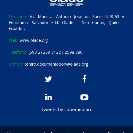
Dirección:
Av. Mariscal Antonio José de Sucre N58-63 y
Fernández Salvador Edif. Olade – San Carlos, Quito –
Ecuador.
Web:
www.olade.org
Teléfono:
(593 2) 259 8122 / 2598 280
Correo:
centro.documentacion@olade.org
Tweets by cubemediaco