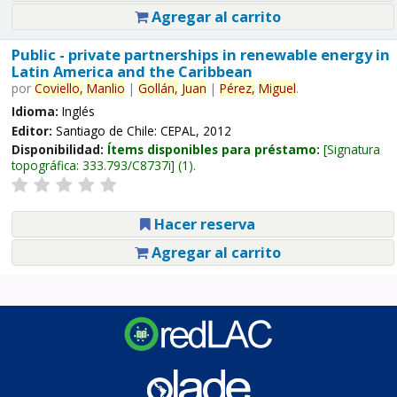
Agregar al carrito
Public - private partnerships in renewable energy in
Latin America and the Caribbean
por
Coviello,
Manlio
|
Gollán,
Juan
|
Pérez,
Miguel
.
Idioma:
Inglés
Editor:
Santiago de Chile: CEPAL, 2012
Disponibilidad:
Ítems disponibles para préstamo:
Signatura
topográfica:
333.793/C8737i
(1).
Hacer reserva
Agregar al carrito