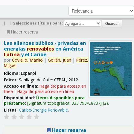
|
|
Seleccionar títulos para:
Hacer reserva
Las alianzas público - privadas en
energías
renovables
en América
Latina
y el Caribe
por
Coviello,
Manlio
|
Gollán,
Juan
|
Pérez,
Miguel
.
Idioma:
Español
Editor:
Santiago de Chile: CEPAL, 2012
Acceso en línea:
Haga clic para acceso en
línea
|
Haga clic para acceso en línea
Disponibilidad:
Ítems disponibles para
préstamo:
Signatura topográfica:
333.793/C8737
(2).
Listas:
Caribe-Energía Renovable
.
Hacer reserva