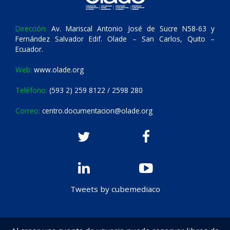
Dirección:
Av. Mariscal Antonio José de Sucre N58-63 y
Fernández Salvador Edif. Olade – San Carlos, Quito –
Ecuador.
Web:
www.olade.org
Teléfono:
(593 2) 259 8122 / 2598 280
Correo:
centro.documentacion@olade.org
Tweets by cubemediaco