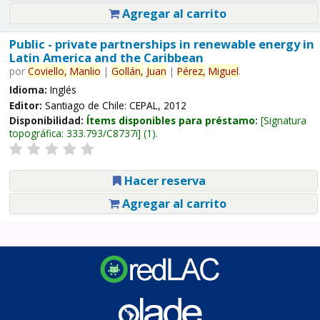
Agregar al carrito
Public - private partnerships in renewable energy in
Latin America and the Caribbean
por
Coviello,
Manlio
|
Gollán,
Juan
|
Pérez,
Miguel
.
Idioma:
Inglés
Editor:
Santiago de Chile: CEPAL, 2012
Disponibilidad:
Ítems disponibles para préstamo:
Signatura
topográfica:
333.793/C8737i
(1).
Hacer reserva
Agregar al carrito