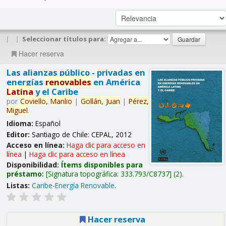
|
|
Seleccionar títulos para:
Hacer reserva
Las alianzas público - privadas en
energías
renovables
en América
Latina
y el Caribe
por
Coviello,
Manlio
|
Gollán,
Juan
|
Pérez,
Miguel
.
Idioma:
Español
Editor:
Santiago de Chile: CEPAL, 2012
Acceso en línea:
Haga clic para acceso en
línea
|
Haga clic para acceso en línea
Disponibilidad:
Ítems disponibles para
préstamo:
Signatura topográfica:
333.793/C8737
(2).
Listas:
Caribe-Energía Renovable
.
Hacer reserva