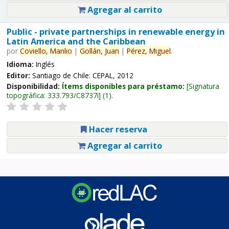
Agregar al carrito
Public - private partnerships in renewable energy in
Latin America and the Caribbean
por
Coviello,
Manlio
|
Gollán,
Juan
|
Pérez,
Miguel
.
Idioma:
Inglés
Editor:
Santiago de Chile: CEPAL, 2012
Disponibilidad:
Ítems disponibles para préstamo:
Signatura
topográfica:
333.793/C8737i
(1).
Hacer reserva
Agregar al carrito