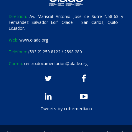
Dirección:
Av. Mariscal Antonio José de Sucre N58-63 y
Fernández Salvador Edif. Olade – San Carlos, Quito –
Ecuador.
Web:
www.olade.org
Teléfono:
(593 2) 259 8122 / 2598 280
Correo:
centro.documentacion@olade.org
Tweets by cubemediaco