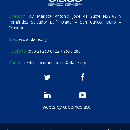
Dirección:
Av. Mariscal Antonio José de Sucre N58-63 y
Fernández Salvador Edif. Olade – San Carlos, Quito –
Ecuador.
Web:
www.olade.org
Teléfono:
(593 2) 259 8122 / 2598 280
Correo:
centro.documentacion@olade.org
Tweets by cubemediaco