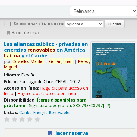
|
|
Seleccionar títulos para:
Hacer reserva
Las alianzas público - privadas en
energías
renovables
en América
Latina
y el Caribe
por
Coviello,
Manlio
|
Gollán,
Juan
|
Pérez,
Miguel
.
Idioma:
Español
Editor:
Santiago de Chile: CEPAL, 2012
Acceso en línea:
Haga clic para acceso en
línea
|
Haga clic para acceso en línea
Disponibilidad:
Ítems disponibles para
préstamo:
Signatura topográfica:
333.793/C8737
(2).
Listas:
Caribe-Energía Renovable
.
Hacer reserva