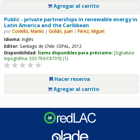
Agregar al carrito
Public - private partnerships in renewable energy in
Latin America and the Caribbean
por
Coviello,
Manlio
|
Gollán,
Juan
|
Pérez,
Miguel
.
Idioma:
Inglés
Editor:
Santiago de Chile: CEPAL, 2012
Disponibilidad:
Ítems disponibles para préstamo:
Signatura
topográfica:
333.793/C8737i
(1).
Hacer reserva
Agregar al carrito