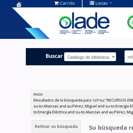
Carrito
Listas
Centro de
Documentación
OLADE -
Buscar
Inicio
›
Resultados de la búsqueda para 'ccl=su:"RECURSOS ENER
su-to:Alianzas and au:Pérez, Miguel and su-to:Energía El
to:Energía Eléctrica and su-to:Alianzas and au:Pérez, M
Refinar su búsqueda
Su búsqueda re