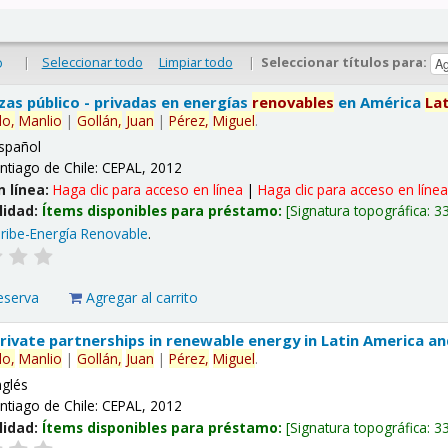
|
Seleccionar todo
Limpiar todo
|
Seleccionar títulos para:
o
nzas público - privadas en energías
renovables
en América
La
lo,
Manlio
|
Gollán,
Juan
|
Pérez,
Miguel
.
spañol
ntiago de Chile: CEPAL, 2012
n línea:
Haga clic para acceso en línea
|
Haga clic para acceso en líne
lidad:
Ítems disponibles para préstamo:
Signatura topográfica:
3
ribe-Energía Renovable
.
eserva
Agregar al carrito
 private partnerships in renewable energy in Latin America a
lo,
Manlio
|
Gollán,
Juan
|
Pérez,
Miguel
.
nglés
ntiago de Chile: CEPAL, 2012
lidad:
Ítems disponibles para préstamo:
Signatura topográfica:
3