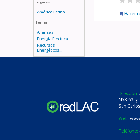
Lugares
América Latina
Hacer r
Temas
Alianzas
Energía Eléctrica
Recursos
Energéticos...
Dirección:
A
N58-63 y 
San Carlos
Web:
www.
Teléfono: