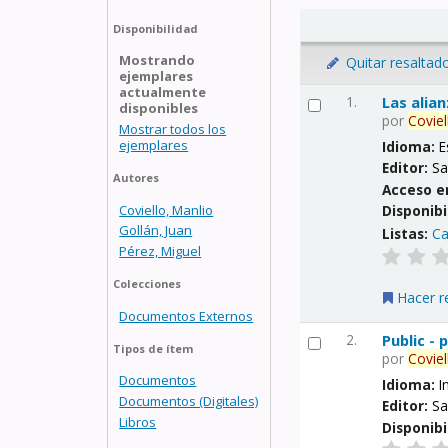
Disponibilidad
Mostrando
Quitar resaltad
ejemplares
actualmente
1.
Las alia
disponibles
por
Coviel
Mostrar todos los
ejemplares
Idioma:
E
Editor:
Sa
Autores
Acceso e
Coviello, Manlio
Disponibi
Gollán, Juan
Listas:
Ca
Pérez, Miguel
Colecciones
Hacer r
Documentos Externos
2.
Public -
Tipos de ítem
por
Coviel
Documentos
Idioma:
I
Documentos (Digitales)
Editor:
Sa
Libros
Disponibi