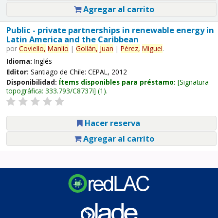
Agregar al carrito
Public - private partnerships in renewable energy in
Latin America and the Caribbean
por
Coviello,
Manlio
|
Gollán,
Juan
|
Pérez,
Miguel
.
Idioma:
Inglés
Editor:
Santiago de Chile: CEPAL, 2012
Disponibilidad:
Ítems disponibles para préstamo:
Signatura
topográfica:
333.793/C8737i
(1).
Hacer reserva
Agregar al carrito