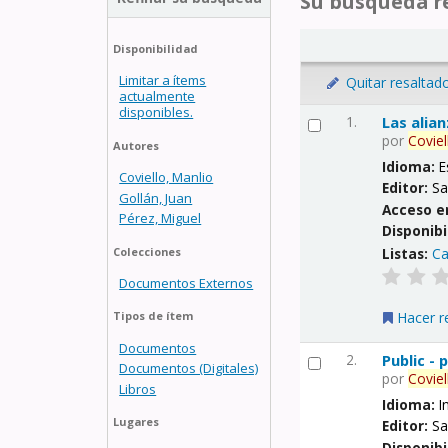
Su búsqueda re
Disponibilidad
Limitar a ítems
Quitar resaltad
actualmente
disponibles.
1.
Las alia
por
Coviel
Autores
Idioma:
E
Coviello, Manlio
Editor:
Sa
Gollán, Juan
Acceso e
Pérez, Miguel
Disponibi
Listas:
Ca
Colecciones
Documentos Externos
Hacer r
Tipos de ítem
Documentos
2.
Public -
Documentos (Digitales)
por
Coviel
Libros
Idioma:
I
Lugares
Editor:
Sa
Disponibi