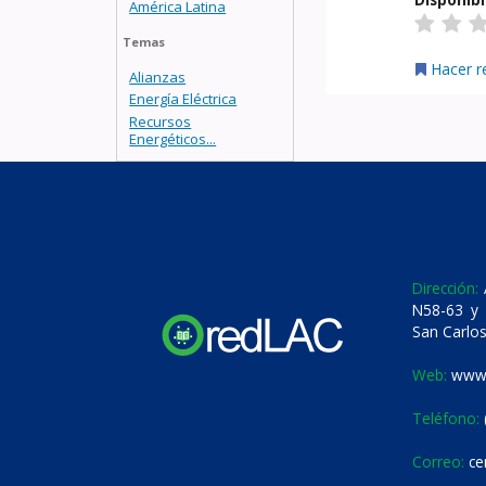
América Latina
Temas
Hacer r
Alianzas
Energía Eléctrica
Recursos
Energéticos...
Dirección:
A
N58-63 y 
San Carlos
Web:
www.
Teléfono:
Correo:
ce