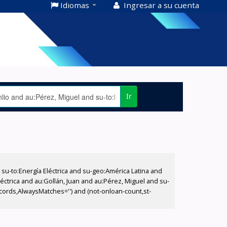
Idiomas
Ingresar a su cuenta
Ir
-to:Energía Eléctrica and su-geo:América Latina and
éctrica and au:Gollán, Juan and au:Pérez, Miguel and su-
ecords,AlwaysMatches='') and (not-onloan-count,st-