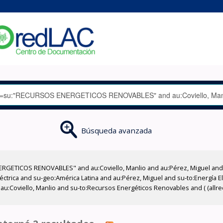
Búsqueda avanzada
GETICOS RENOVABLES" and au:Coviello, Manlio and au:Pérez, Miguel and su
éctrica and su-geo:América Latina and au:Pérez, Miguel and su-to:Energía El
 au:Coviello, Manlio and su-to:Recursos Energéticos Renovables and ( (allr