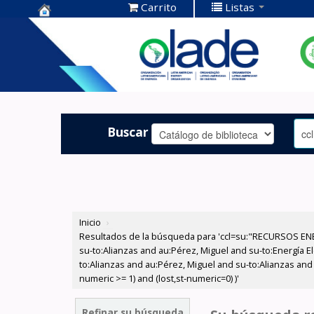
Carrito
Listas
Centro de
Documentación
OLADE -
Buscar
Inicio
›
Resultados de la búsqueda para 'ccl=su:"RECURSOS ENER
su-to:Alianzas and au:Pérez, Miguel and su-to:Energía El
to:Alianzas and au:Pérez, Miguel and su-to:Alianzas and
numeric >= 1) and (lost,st-numeric=0) )'
Refinar su búsqueda