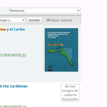
Hacer reserva
tina
y el Caribe
a
33.793/C8737
(2).
nd the Caribbean
No hay
imagen de
cubierta
disponible
33.793/C8737i
(1).