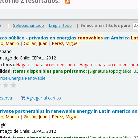
tornó 2 resultados.
|
Seleccionar todo
Limpiar todo
|
Seleccionar títulos para:
o
nzas público - privadas en energías
renovables
en América
La
lo,
Manlio
|
Gollán,
Juan
|
Pérez,
Miguel
.
spañol
ntiago de Chile: CEPAL, 2012
n línea:
Haga clic para acceso en línea
|
Haga clic para acceso en líne
lidad:
Ítems disponibles para préstamo:
Signatura topográfica:
3
ribe-Energía Renovable
.
eserva
Agregar al carrito
 private partnerships in renewable energy in Latin America a
lo,
Manlio
|
Gollán,
Juan
|
Pérez,
Miguel
.
nglés
ntiago de Chile: CEPAL, 2012
lidad:
Ítems disponibles para préstamo:
Signatura topográfica:
3