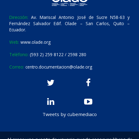
Dirección:
Av. Mariscal Antonio José de Sucre N58-63 y
Fernández Salvador Edif. Olade – San Carlos, Quito –
Ecuador.
Web:
www.olade.org
Teléfono:
(593 2) 259 8122 / 2598 280
Correo:
centro.documentacion@olade.org
Tweets by cubemediaco