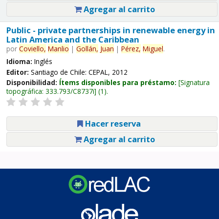
Agregar al carrito
Public - private partnerships in renewable energy in
Latin America and the Caribbean
por
Coviello,
Manlio
|
Gollán,
Juan
|
Pérez,
Miguel
.
Idioma:
Inglés
Editor:
Santiago de Chile: CEPAL, 2012
Disponibilidad:
Ítems disponibles para préstamo:
Signatura
topográfica:
333.793/C8737i
(1).
Hacer reserva
Agregar al carrito