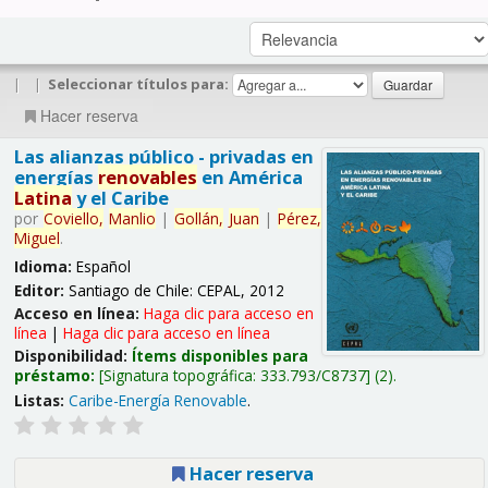
|
|
Seleccionar títulos para:
Hacer reserva
Las alianzas público - privadas en
energías
renovables
en América
Latina
y el Caribe
por
Coviello,
Manlio
|
Gollán,
Juan
|
Pérez,
Miguel
.
Idioma:
Español
Editor:
Santiago de Chile: CEPAL, 2012
Acceso en línea:
Haga clic para acceso en
línea
|
Haga clic para acceso en línea
Disponibilidad:
Ítems disponibles para
préstamo:
Signatura topográfica:
333.793/C8737
(2).
Listas:
Caribe-Energía Renovable
.
Hacer reserva