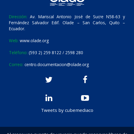
Dirección:
Av. Mariscal Antonio José de Sucre N58-63 y
Fernández Salvador Edif. Olade – San Carlos, Quito –
Ecuador.
Web:
www.olade.org
Teléfono:
(593 2) 259 8122 / 2598 280
Correo:
centro.documentacion@olade.org
Tweets by cubemediaco