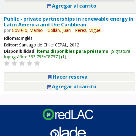
Agregar al carrito
Public - private partnerships in renewable energy in
Latin America and the Caribbean
por
Coviello,
Manlio
|
Gollán,
Juan
|
Pérez,
Miguel
.
Idioma:
Inglés
Editor:
Santiago de Chile: CEPAL, 2012
Disponibilidad:
Ítems disponibles para préstamo:
Signatura
topográfica:
333.793/C8737i
(1).
Hacer reserva
Agregar al carrito