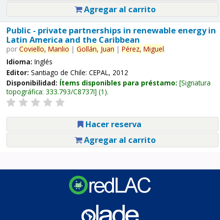
Agregar al carrito
Public - private partnerships in renewable energy in
Latin America and the Caribbean
por
Coviello,
Manlio
|
Gollán,
Juan
|
Pérez,
Miguel
.
Idioma:
Inglés
Editor:
Santiago de Chile: CEPAL, 2012
Disponibilidad:
Ítems disponibles para préstamo:
Signatura
topográfica:
333.793/C8737i
(1).
Hacer reserva
Agregar al carrito