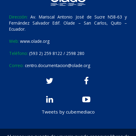
Dirección:
Av. Mariscal Antonio José de Sucre N58-63 y
Fernández Salvador Edif. Olade – San Carlos, Quito –
Ecuador.
Web:
www.olade.org
Teléfono:
(593 2) 259 8122 / 2598 280
Correo:
centro.documentacion@olade.org
Tweets by cubemediaco