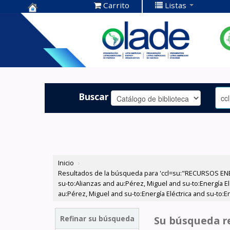
Carrito
Listas
Centro de
Documentación
OLADE -
Buscar
Inicio
›
Resultados de la búsqueda para 'ccl=su:"RECURSOS ENER
su-to:Alianzas and au:Pérez, Miguel and su-to:Energía E
au:Pérez, Miguel and su-to:Energía Eléctrica and su-to:
Refinar su búsqueda
Su búsqueda re