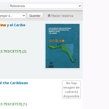
Hacer reserva
tina
y el Caribe
a
33.793/C8737
(2).
nd the Caribbean
No hay
imagen de
cubierta
disponible
33.793/C8737i
(1).