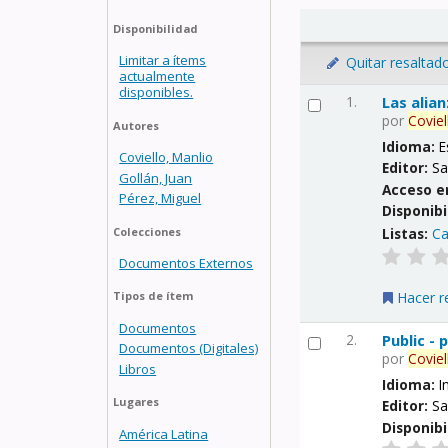
Disponibilidad
Limitar a ítems
Quitar resaltad
actualmente
disponibles.
1.
Las alia
por
Coviel
Autores
Idioma:
E
Coviello, Manlio
Editor:
Sa
Gollán, Juan
Acceso e
Pérez, Miguel
Disponibi
Listas:
Ca
Colecciones
Documentos Externos
Hacer r
Tipos de ítem
Documentos
2.
Public -
Documentos (Digitales)
por
Coviel
Libros
Idioma:
I
Lugares
Editor:
Sa
Disponibi
América Latina