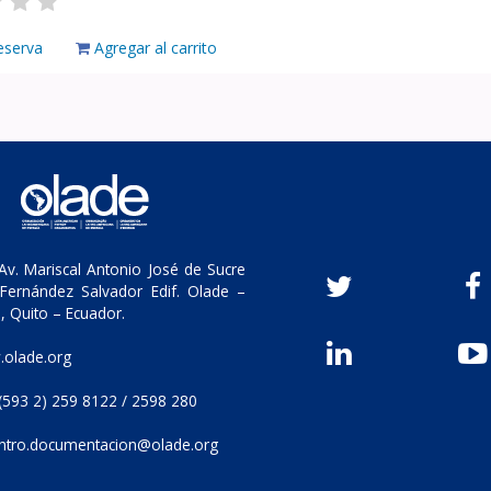
eserva
Agregar al carrito
v. Mariscal Antonio José de Sucre
Fernández Salvador Edif. Olade –
, Quito – Ecuador.
olade.org
(593 2) 259 8122 / 2598 280
ntro.documentacion@olade.org