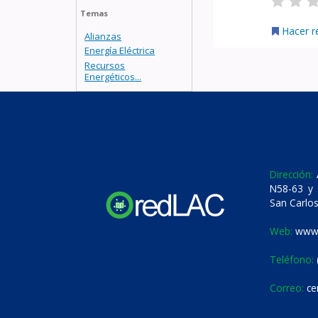
Temas
Hacer r
Alianzas
Energía Eléctrica
Recursos
Energéticos...
Dirección:
A
N58-63 y 
San Carlos
Web:
www.
Teléfono:
Correo:
ce