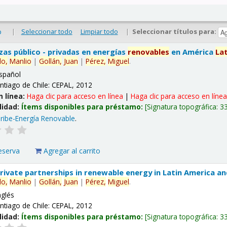
|
Seleccionar todo
Limpiar todo
|
Seleccionar títulos para:
o
nzas público - privadas en energías
renovables
en América
La
lo,
Manlio
|
Gollán,
Juan
|
Pérez,
Miguel
.
spañol
ntiago de Chile: CEPAL, 2012
n línea:
Haga clic para acceso en línea
|
Haga clic para acceso en líne
lidad:
Ítems disponibles para préstamo:
Signatura topográfica:
3
ribe-Energía Renovable
.
eserva
Agregar al carrito
 private partnerships in renewable energy in Latin America a
lo,
Manlio
|
Gollán,
Juan
|
Pérez,
Miguel
.
nglés
ntiago de Chile: CEPAL, 2012
lidad:
Ítems disponibles para préstamo:
Signatura topográfica:
3