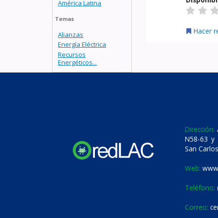
América Latina
Temas
Hacer r
Alianzas
Energía Eléctrica
Recursos
Energéticos...
Dirección:
A
N58-63 y 
San Carlos
Web:
www.
Teléfono:
Correo:
ce