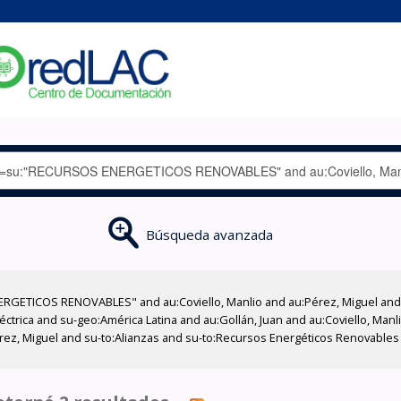
Búsqueda avanzada
GETICOS RENOVABLES" and au:Coviello, Manlio and au:Pérez, Miguel and su
léctrica and su-geo:América Latina and au:Gollán, Juan and au:Coviello, Man
:Pérez, Miguel and su-to:Alianzas and su-to:Recursos Energéticos Renovabl