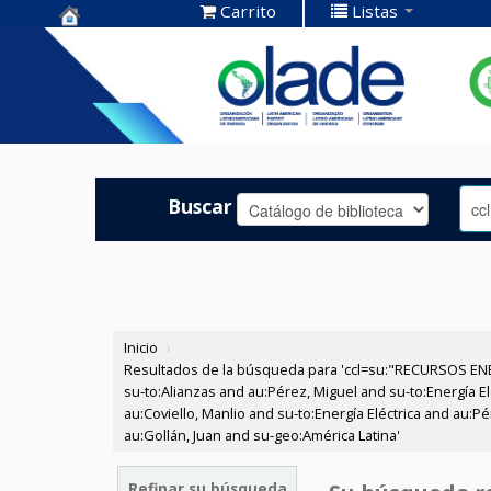
Carrito
Listas
Centro de
Documentación
OLADE -
Buscar
Inicio
›
Resultados de la búsqueda para 'ccl=su:"RECURSOS ENER
su-to:Alianzas and au:Pérez, Miguel and su-to:Energía E
au:Coviello, Manlio and su-to:Energía Eléctrica and au
au:Gollán, Juan and su-geo:América Latina'
Refinar su búsqueda