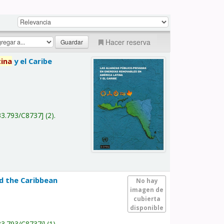
Hacer reserva
tina
y el Caribe
a
33.793/C8737
(2).
nd the Caribbean
No hay
imagen de
cubierta
disponible
33.793/C8737i
(1).