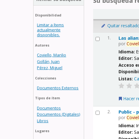
Su búsqueda re
Disponibilidad
Limitar a ítems
Quitar resaltad
actualmente
disponibles.
1.
Las alia
por
Coviel
Autores
Idioma:
E
Coviello, Manlio
Editor:
Sa
Gollán, Juan
Acceso e
Pérez, Miguel
Disponibi
Listas:
Ca
Colecciones
Documentos Externos
Hacer r
Tipos de ítem
Documentos
2.
Public -
Documentos (Digitales)
por
Coviel
Libros
Idioma:
I
Lugares
Editor:
Sa
Disponibi