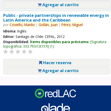
Agregar al carrito
Public - private partnerships in renewable energy in
Latin America and the Caribbean
por
Coviello,
Manlio
|
Gollán,
Juan
|
Pérez,
Miguel
.
Idioma:
Inglés
Editor:
Santiago de Chile: CEPAL, 2012
Disponibilidad:
Ítems disponibles para préstamo:
Signatura
topográfica:
333.793/C8737i
(1).
Hacer reserva
Agregar al carrito