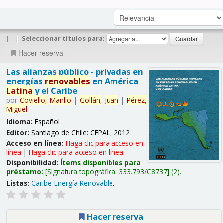
|
|
Seleccionar títulos para:
Hacer reserva
Las alianzas público - privadas en
energías
renovables
en América
Latina
y el Caribe
por
Coviello,
Manlio
|
Gollán,
Juan
|
Pérez,
Miguel
.
Idioma:
Español
Editor:
Santiago de Chile: CEPAL, 2012
Acceso en línea:
Haga clic para acceso en
línea
|
Haga clic para acceso en línea
Disponibilidad:
Ítems disponibles para
préstamo:
Signatura topográfica:
333.793/C8737
(2).
Listas:
Caribe-Energía Renovable
.
Hacer reserva