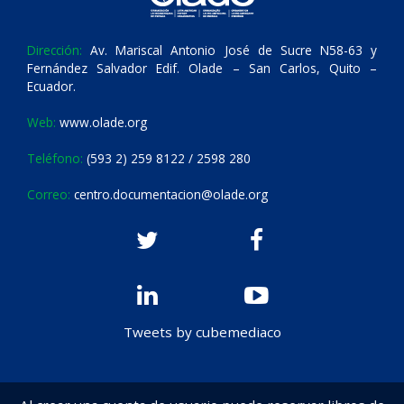
Dirección:
Av. Mariscal Antonio José de Sucre N58-63 y
Fernández Salvador Edif. Olade – San Carlos, Quito –
Ecuador.
Web:
www.olade.org
Teléfono:
(593 2) 259 8122 / 2598 280
Correo:
centro.documentacion@olade.org
Tweets by cubemediaco