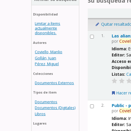
Su búsqueda re
Disponibilidad
Limitar a ítems
Quitar resaltad
actualmente
disponibles.
1.
Las alia
por
Coviel
Autores
Idioma:
E
Coviello, Manlio
Editor:
Sa
Gollán, Juan
Acceso e
Pérez, Miguel
Disponibi
Listas:
Ca
Colecciones
Documentos Externos
Hacer r
Tipos de ítem
Documentos
2.
Public -
Documentos (Digitales)
por
Coviel
Libros
Idioma:
I
Lugares
Editor:
Sa
Disponibi