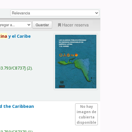
Hacer reserva
tina
y el Caribe
a
33.793/C8737
(2).
nd the Caribbean
No hay
imagen de
cubierta
disponible
33.793/C8737i
(1).