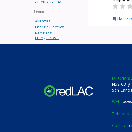
América Latina
Temas
Hacer r
Alianzas
Energía Eléctrica
Recursos
Energéticos...
Dirección:
A
N58-63 y 
San Carlos
Web:
www.
Teléfono:
Correo:
ce