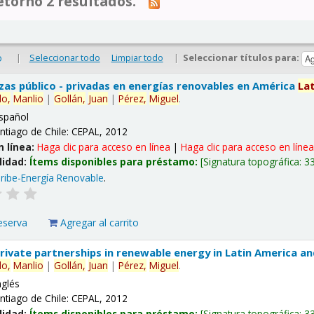
tornó 2 resultados.
|
Seleccionar todo
Limpiar todo
|
Seleccionar títulos para:
o
nzas público - privadas en energías renovables en América
La
lo,
Manlio
|
Gollán,
Juan
|
Pérez,
Miguel
.
spañol
ntiago de Chile: CEPAL, 2012
n línea:
Haga clic para acceso en línea
|
Haga clic para acceso en líne
lidad:
Ítems disponibles para préstamo:
Signatura topográfica:
3
ribe-Energía Renovable
.
eserva
Agregar al carrito
 private partnerships in renewable energy in Latin America a
lo,
Manlio
|
Gollán,
Juan
|
Pérez,
Miguel
.
nglés
ntiago de Chile: CEPAL, 2012
lidad:
Ítems disponibles para préstamo:
Signatura topográfica:
3