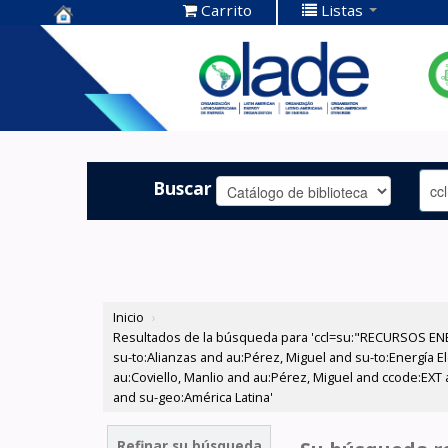
Carrito
Listas
Centro de
Documentación
OLADE -
Buscar
Inicio
›
Resultados de la búsqueda para 'ccl=su:"RECURSOS ENER
su-to:Alianzas and au:Pérez, Miguel and su-to:Energía E
au:Coviello, Manlio and au:Pérez, Miguel and ccode:EXT 
and su-geo:América Latina'
Refinar su búsqueda