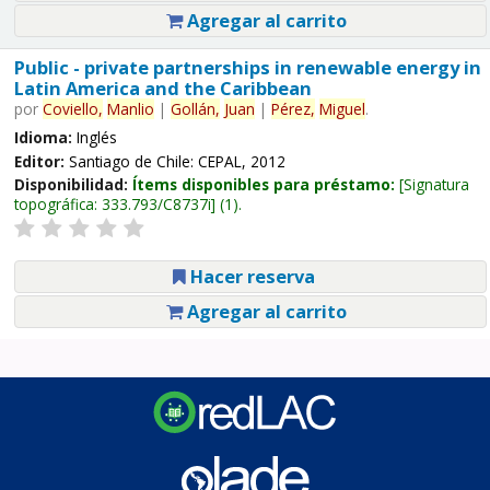
Agregar al carrito
Public - private partnerships in renewable energy in
Latin America and the Caribbean
por
Coviello,
Manlio
|
Gollán,
Juan
|
Pérez,
Miguel
.
Idioma:
Inglés
Editor:
Santiago de Chile: CEPAL, 2012
Disponibilidad:
Ítems disponibles para préstamo:
Signatura
topográfica:
333.793/C8737i
(1).
Hacer reserva
Agregar al carrito