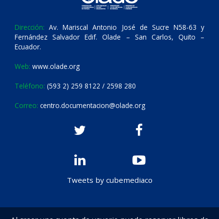
Dirección:
Av. Mariscal Antonio José de Sucre N58-63 y
Fernández Salvador Edif. Olade – San Carlos, Quito –
Ecuador.
Web:
www.olade.org
Teléfono:
(593 2) 259 8122 / 2598 280
Correo:
centro.documentacion@olade.org
Tweets by cubemediaco