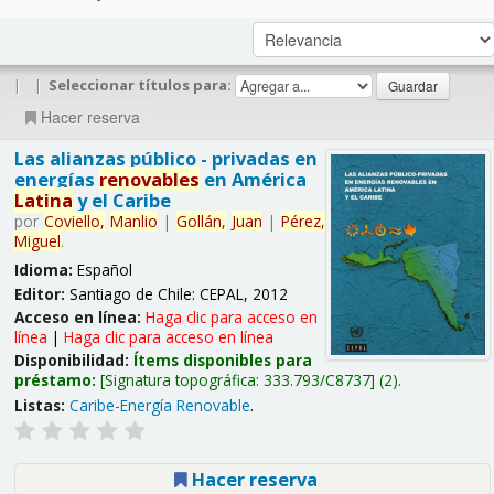
|
|
Seleccionar títulos para:
Hacer reserva
Las alianzas público - privadas en
energías
renovables
en América
Latina
y el Caribe
por
Coviello,
Manlio
|
Gollán,
Juan
|
Pérez,
Miguel
.
Idioma:
Español
Editor:
Santiago de Chile: CEPAL, 2012
Acceso en línea:
Haga clic para acceso en
línea
|
Haga clic para acceso en línea
Disponibilidad:
Ítems disponibles para
préstamo:
Signatura topográfica:
333.793/C8737
(2).
Listas:
Caribe-Energía Renovable
.
Hacer reserva