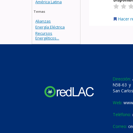
América Latina
Temas
Hacer r
Alianzas
Energía Eléctrica
Recursos
Energéticos...
Dirección:
A
N58-63 y 
San Carlos
Web:
www.
Teléfono:
Correo:
ce