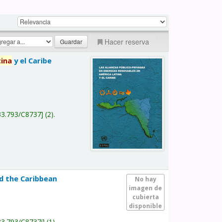
Hacer reserva
tina
y el Caribe
a
33.793/C8737
(2).
nd the Caribbean
No hay
imagen de
cubierta
disponible
33.793/C8737i
(1).