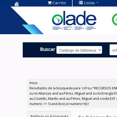
Carrito
Listas
Centro de
Documentación
OLADE -
Buscar
Inicio
›
Resultados de la búsqueda para 'ccl=su:"RECURSOS ENER
su-to:Alianzas and au:Pérez, Miguel and su-to:Energía E
au:Coviello, Manlio and au:Pérez, Miguel and ccode:EXT 
numeric >= 1) and (lost,st-numeric=0) )'
Refinar su búsqueda