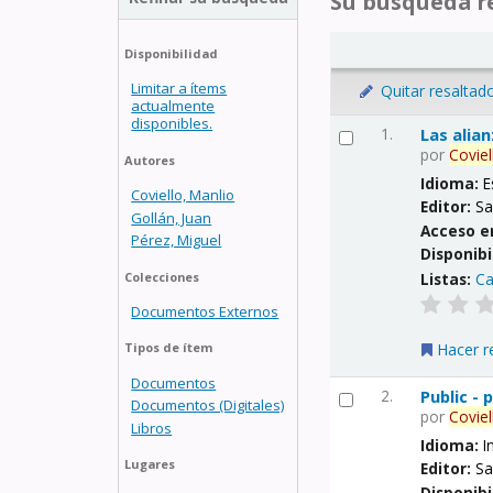
Su búsqueda re
Disponibilidad
Limitar a ítems
Quitar resaltad
actualmente
disponibles.
1.
Las alia
por
Coviel
Autores
Idioma:
E
Coviello, Manlio
Editor:
Sa
Gollán, Juan
Acceso e
Pérez, Miguel
Disponibi
Listas:
Ca
Colecciones
Documentos Externos
Hacer r
Tipos de ítem
Documentos
2.
Public -
Documentos (Digitales)
por
Coviel
Libros
Idioma:
I
Lugares
Editor:
Sa
Disponibi