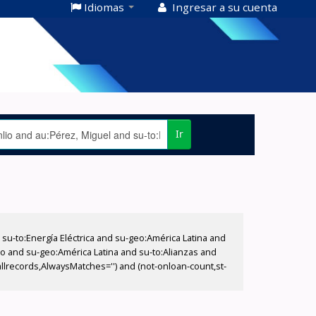
Idiomas
Ingresar a su cuenta
Ir
-to:Energía Eléctrica and su-geo:América Latina and
lio and su-geo:América Latina and su-to:Alianzas and
allrecords,AlwaysMatches='') and (not-onloan-count,st-