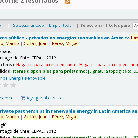
tornó 2 resultados.
|
Seleccionar todo
Limpiar todo
|
Seleccionar títulos para:
o
nzas público - privadas en energías renovables en América
La
lo,
Manlio
|
Gollán,
Juan
|
Pérez,
Miguel
.
spañol
ntiago de Chile: CEPAL, 2012
n línea:
Haga clic para acceso en línea
|
Haga clic para acceso en líne
lidad:
Ítems disponibles para préstamo:
Signatura topográfica:
3
ribe-Energía Renovable
.
eserva
Agregar al carrito
 private partnerships in renewable energy in Latin America a
lo,
Manlio
|
Gollán,
Juan
|
Pérez,
Miguel
.
nglés
ntiago de Chile: CEPAL, 2012
lidad:
Ítems disponibles para préstamo:
Signatura topográfica:
3