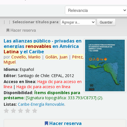
|
|
Seleccionar títulos para:
Hacer reserva
Las alianzas público - privadas en
energías
renovables
en América
Latina
y el Caribe
por
Coviello,
Manlio
|
Gollán,
Juan
|
Pérez,
Miguel
.
Idioma:
Español
Editor:
Santiago de Chile: CEPAL, 2012
Acceso en línea:
Haga clic para acceso en
línea
|
Haga clic para acceso en línea
Disponibilidad:
Ítems disponibles para
préstamo:
Signatura topográfica:
333.793/C8737
(2).
Listas:
Caribe-Energía Renovable
.
Hacer reserva