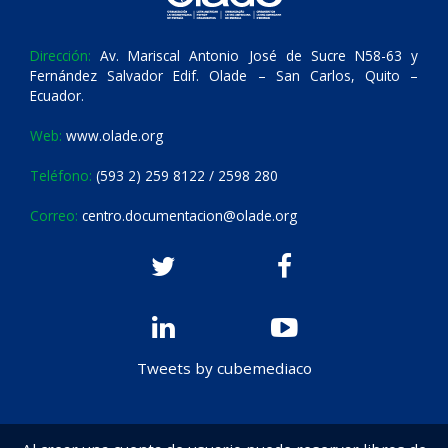
Dirección:
Av. Mariscal Antonio José de Sucre N58-63 y
Fernández Salvador Edif. Olade – San Carlos, Quito –
Ecuador.
Web:
www.olade.org
Teléfono:
(593 2) 259 8122 / 2598 280
Correo:
centro.documentacion@olade.org
Tweets by cubemediaco