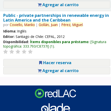
Agregar al carrito
Public - private partnerships in renewable energy in
Latin America and the Caribbean
por
Coviello,
Manlio
|
Gollán,
Juan
|
Pérez,
Miguel
.
Idioma:
Inglés
Editor:
Santiago de Chile: CEPAL, 2012
Disponibilidad:
Ítems disponibles para préstamo:
Signatura
topográfica:
333.793/C8737i
(1).
Hacer reserva
Agregar al carrito