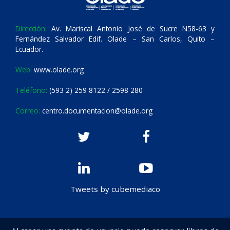
Dirección:
Av. Mariscal Antonio José de Sucre N58-63 y
Fernández Salvador Edif. Olade – San Carlos, Quito –
Ecuador.
Web:
www.olade.org
Teléfono:
(593 2) 259 8122 / 2598 280
Correo:
centro.documentacion@olade.org
Tweets by cubemediaco