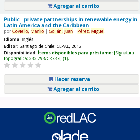
Agregar al carrito
Public - private partnerships in renewable energy in
Latin America and the Caribbean
por
Coviello,
Manlio
|
Gollán,
Juan
|
Pérez,
Miguel
.
Idioma:
Inglés
Editor:
Santiago de Chile: CEPAL, 2012
Disponibilidad:
Ítems disponibles para préstamo:
Signatura
topográfica:
333.793/C8737i
(1).
Hacer reserva
Agregar al carrito