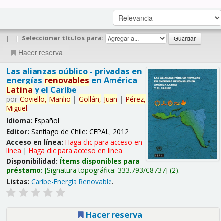
|
|
Seleccionar títulos para:
Hacer reserva
Las alianzas público - privadas en
energías
renovables
en América
Latina
y el Caribe
por
Coviello,
Manlio
|
Gollán,
Juan
|
Pérez,
Miguel
.
Idioma:
Español
Editor:
Santiago de Chile: CEPAL, 2012
Acceso en línea:
Haga clic para acceso en
línea
|
Haga clic para acceso en línea
Disponibilidad:
Ítems disponibles para
préstamo:
Signatura topográfica:
333.793/C8737
(2).
Listas:
Caribe-Energía Renovable
.
Hacer reserva