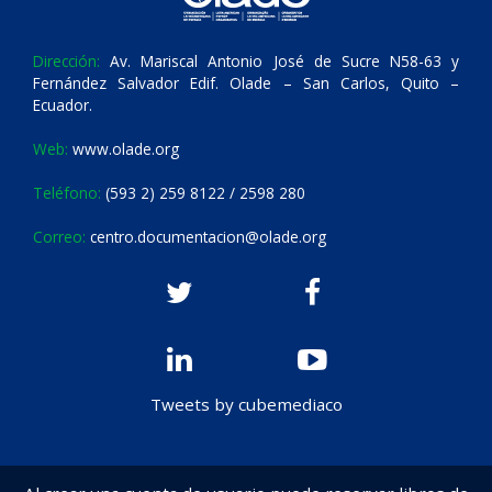
Dirección:
Av. Mariscal Antonio José de Sucre N58-63 y
Fernández Salvador Edif. Olade – San Carlos, Quito –
Ecuador.
Web:
www.olade.org
Teléfono:
(593 2) 259 8122 / 2598 280
Correo:
centro.documentacion@olade.org
Tweets by cubemediaco