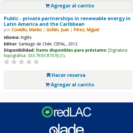
Agregar al carrito
Public - private partnerships in renewable energy in
Latin America and the Caribbean
por
Coviello,
Manlio
|
Gollán,
Juan
|
Pérez,
Miguel
.
Idioma:
Inglés
Editor:
Santiago de Chile: CEPAL, 2012
Disponibilidad:
Ítems disponibles para préstamo:
Signatura
topográfica:
333.793/C8737i
(1).
Hacer reserva
Agregar al carrito