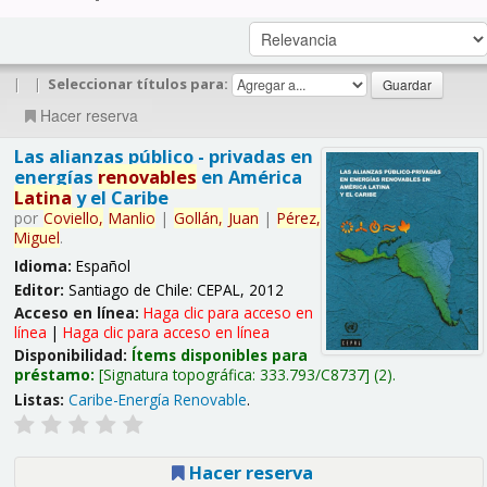
|
|
Seleccionar títulos para:
Hacer reserva
Las alianzas público - privadas en
energías
renovables
en América
Latina
y el Caribe
por
Coviello,
Manlio
|
Gollán,
Juan
|
Pérez,
Miguel
.
Idioma:
Español
Editor:
Santiago de Chile: CEPAL, 2012
Acceso en línea:
Haga clic para acceso en
línea
|
Haga clic para acceso en línea
Disponibilidad:
Ítems disponibles para
préstamo:
Signatura topográfica:
333.793/C8737
(2).
Listas:
Caribe-Energía Renovable
.
Hacer reserva