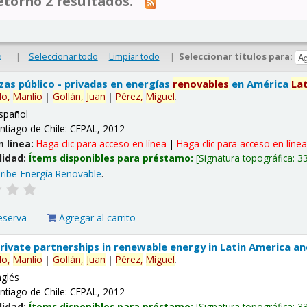
tornó 2 resultados.
|
Seleccionar todo
Limpiar todo
|
Seleccionar títulos para:
o
nzas público - privadas en energías
renovables
en América
La
lo,
Manlio
|
Gollán,
Juan
|
Pérez,
Miguel
.
spañol
ntiago de Chile: CEPAL, 2012
n línea:
Haga clic para acceso en línea
|
Haga clic para acceso en líne
lidad:
Ítems disponibles para préstamo:
Signatura topográfica:
3
ribe-Energía Renovable
.
eserva
Agregar al carrito
 private partnerships in renewable energy in Latin America a
lo,
Manlio
|
Gollán,
Juan
|
Pérez,
Miguel
.
nglés
ntiago de Chile: CEPAL, 2012
lidad:
Ítems disponibles para préstamo:
Signatura topográfica:
3