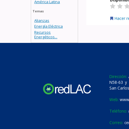
América Latina
Temas
Hacer r
Alianzas
Energía Eléctrica
Recursos
Energéticos...
Dirección:
A
N58-63 y 
San Carlos
Web:
www.
Teléfono:
Correo:
ce