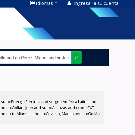
Idiomas
Ingresar a su cuenta
Ir
-to:Energía Eléctrica and su-geo:América Latina and
and au:Gollán, Juan and su-to:Alianzas and ccode:EXT
d su-to:Alianzas and au:Coviello, Manlio and au:Gollán,