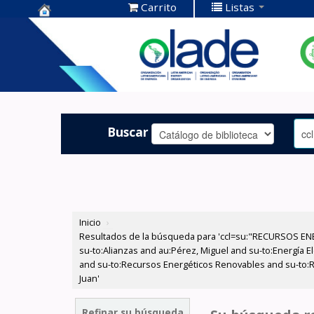
Carrito
Listas
Centro de
Documentación
OLADE -
Buscar
Inicio
›
Resultados de la búsqueda para 'ccl=su:"RECURSOS ENER
su-to:Alianzas and au:Pérez, Miguel and su-to:Energía E
and su-to:Recursos Energéticos Renovables and su-to:Re
Juan'
Refinar su búsqueda