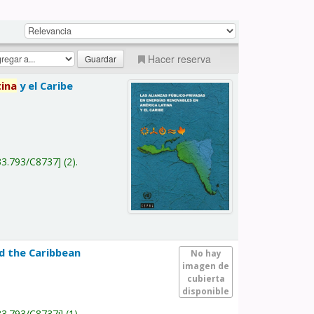
Hacer reserva
tina
y el Caribe
a
33.793/C8737
(2).
nd the Caribbean
No hay
imagen de
cubierta
disponible
33.793/C8737i
(1).