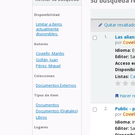
Su búsqueda re
Disponibilidad
Limitar a ítems
Quitar resaltad
actualmente
disponibles.
1.
Las alia
por
Coviel
Autores
Idioma:
E
Coviello, Manlio
Editor:
Sa
Gollán, Juan
Acceso e
Pérez, Miguel
Disponibi
Listas:
Ca
Colecciones
Documentos Externos
Hacer r
Tipos de ítem
Documentos
2.
Public -
Documentos (Digitales)
por
Coviel
Libros
Idioma:
I
Lugares
Editor:
Sa
Disponibi