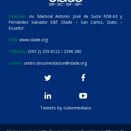
Dirección:
Av. Mariscal Antonio José de Sucre N58-63 y
Fernández Salvador Edif. Olade – San Carlos, Quito –
Ecuador.
Web:
www.olade.org
Teléfono:
(593 2) 259 8122 / 2598 280
Correo:
centro.documentacion@olade.org
Tweets by cubemediaco