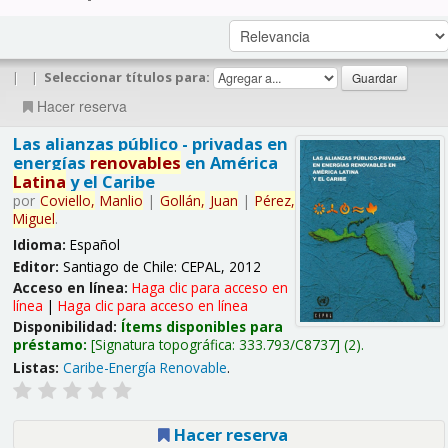
|
|
Seleccionar títulos para:
Hacer reserva
Las alianzas público - privadas en
energías
renovables
en América
Latina
y el Caribe
por
Coviello,
Manlio
|
Gollán,
Juan
|
Pérez,
Miguel
.
Idioma:
Español
Editor:
Santiago de Chile: CEPAL, 2012
Acceso en línea:
Haga clic para acceso en
línea
|
Haga clic para acceso en línea
Disponibilidad:
Ítems disponibles para
préstamo:
Signatura topográfica:
333.793/C8737
(2).
Listas:
Caribe-Energía Renovable
.
Hacer reserva