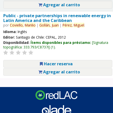
Agregar al carrito
Public - private partnerships in renewable energy in
Latin America and the Caribbean
por
Coviello,
Manlio
|
Gollán,
Juan
|
Pérez,
Miguel
.
Idioma:
Inglés
Editor:
Santiago de Chile: CEPAL, 2012
Disponibilidad:
Ítems disponibles para préstamo:
Signatura
topográfica:
333.793/C8737i
(1).
Hacer reserva
Agregar al carrito