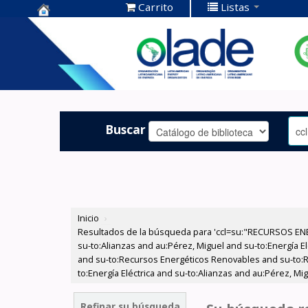
Carrito
Listas
Centro de
Documentación
OLADE -
Buscar
Inicio
›
Resultados de la búsqueda para 'ccl=su:"RECURSOS ENER
su-to:Alianzas and au:Pérez, Miguel and su-to:Energía E
and su-to:Recursos Energéticos Renovables and su-to:R
to:Energía Eléctrica and su-to:Alianzas and au:Pérez, Mig
Refinar su búsqueda