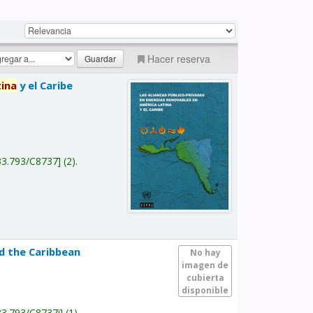
Hacer reserva
tina
y el Caribe
a
33.793/C8737
(2).
nd the Caribbean
No hay
imagen de
cubierta
disponible
33.793/C8737i
(1).