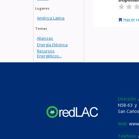
Lugares
América Latina
Hacer r
Temas
Alianzas
Energía Eléctrica
Recursos
Energéticos...
Dirección:
A
N58-63 y 
San Carlos
Web:
www.
Teléfono: