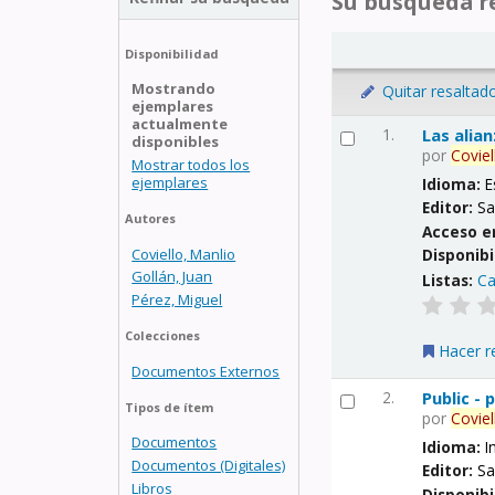
Su búsqueda re
Disponibilidad
Mostrando
Quitar resaltad
ejemplares
actualmente
1.
Las alia
disponibles
por
Coviel
Mostrar todos los
ejemplares
Idioma:
E
Editor:
Sa
Autores
Acceso e
Coviello, Manlio
Disponibi
Gollán, Juan
Listas:
Ca
Pérez, Miguel
Colecciones
Hacer r
Documentos Externos
2.
Public -
Tipos de ítem
por
Coviel
Documentos
Idioma:
I
Documentos (Digitales)
Editor:
Sa
Libros
Disponibi