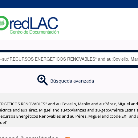
Búsqueda avanzada
GETICOS RENOVABLES" and au:Coviello, Manlio and au:Pérez, Miguel and su
léctrica and au:Pérez, Miguel and su-to:Alianzas and su-geo:América Latina 
ecursos Energéticos Renovables and au:Pérez, Miguel and ccode:EXT and s
uel'