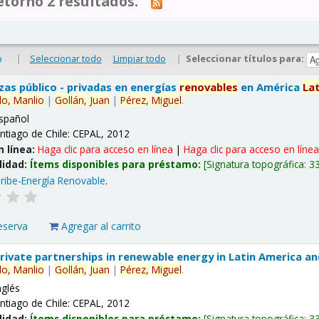
tornó 2 resultados.
|
Seleccionar todo
Limpiar todo
|
Seleccionar títulos para:
o
nzas público - privadas en energías
renovables
en América
La
lo,
Manlio
|
Gollán,
Juan
|
Pérez,
Miguel
.
spañol
ntiago de Chile: CEPAL, 2012
n línea:
Haga clic para acceso en línea
|
Haga clic para acceso en líne
lidad:
Ítems disponibles para préstamo:
Signatura topográfica:
3
ribe-Energía Renovable
.
eserva
Agregar al carrito
 private partnerships in renewable energy in Latin America a
lo,
Manlio
|
Gollán,
Juan
|
Pérez,
Miguel
.
nglés
ntiago de Chile: CEPAL, 2012
lidad:
Ítems disponibles para préstamo:
Signatura topográfica:
3