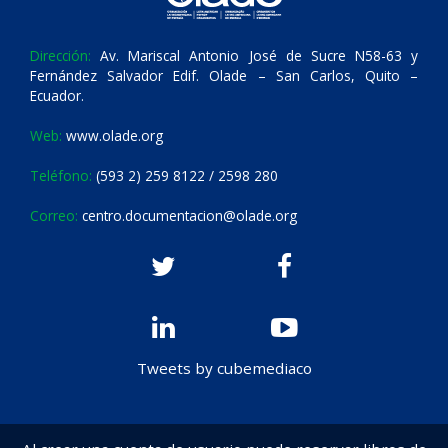
Dirección:
Av. Mariscal Antonio José de Sucre N58-63 y
Fernández Salvador Edif. Olade – San Carlos, Quito –
Ecuador.
Web:
www.olade.org
Teléfono:
(593 2) 259 8122 / 2598 280
Correo:
centro.documentacion@olade.org
Tweets by cubemediaco