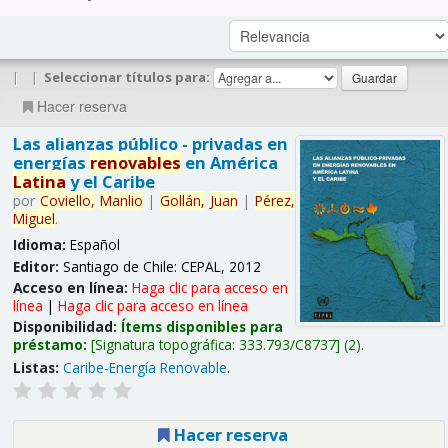
|
|
Seleccionar títulos para:
Hacer reserva
Las alianzas público - privadas en
energías
renovables
en América
Latina
y el Caribe
por
Coviello,
Manlio
|
Gollán,
Juan
|
Pérez,
Miguel
.
Idioma:
Español
Editor:
Santiago de Chile: CEPAL, 2012
Acceso en línea:
Haga clic para acceso en
línea
|
Haga clic para acceso en línea
Disponibilidad:
Ítems disponibles para
préstamo:
Signatura topográfica:
333.793/C8737
(2).
Listas:
Caribe-Energía Renovable
.
Hacer reserva