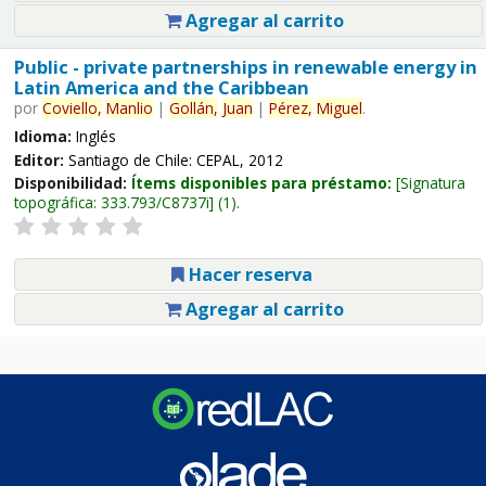
Agregar al carrito
Public - private partnerships in renewable energy in
Latin America and the Caribbean
por
Coviello,
Manlio
|
Gollán,
Juan
|
Pérez,
Miguel
.
Idioma:
Inglés
Editor:
Santiago de Chile: CEPAL, 2012
Disponibilidad:
Ítems disponibles para préstamo:
Signatura
topográfica:
333.793/C8737i
(1).
Hacer reserva
Agregar al carrito