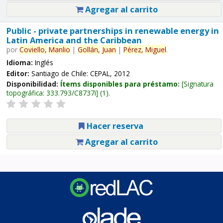
Agregar al carrito
Public - private partnerships in renewable energy in
Latin America and the Caribbean
por
Coviello,
Manlio
|
Gollán,
Juan
|
Pérez,
Miguel
.
Idioma:
Inglés
Editor:
Santiago de Chile: CEPAL, 2012
Disponibilidad:
Ítems disponibles para préstamo:
Signatura
topográfica:
333.793/C8737i
(1).
Hacer reserva
Agregar al carrito