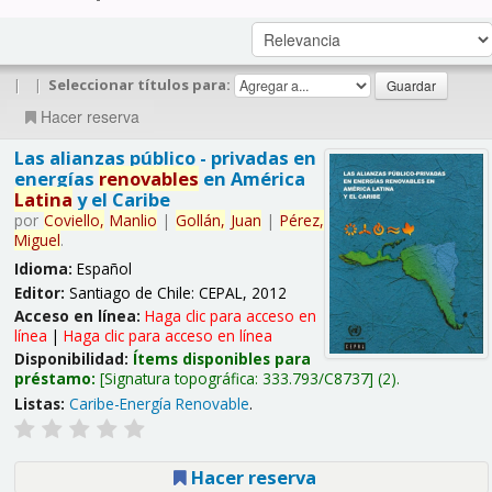
|
|
Seleccionar títulos para:
Hacer reserva
Las alianzas público - privadas en
energías
renovables
en América
Latina
y el Caribe
por
Coviello,
Manlio
|
Gollán,
Juan
|
Pérez,
Miguel
.
Idioma:
Español
Editor:
Santiago de Chile: CEPAL, 2012
Acceso en línea:
Haga clic para acceso en
línea
|
Haga clic para acceso en línea
Disponibilidad:
Ítems disponibles para
préstamo:
Signatura topográfica:
333.793/C8737
(2).
Listas:
Caribe-Energía Renovable
.
Hacer reserva