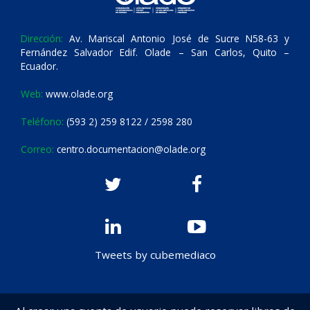
Dirección:
Av. Mariscal Antonio José de Sucre N58-63 y
Fernández Salvador Edif. Olade – San Carlos, Quito –
Ecuador.
Web:
www.olade.org
Teléfono:
(593 2) 259 8122 / 2598 280
Correo:
centro.documentacion@olade.org
Tweets by cubemediaco