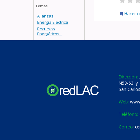
Temas
Hacer r
Alianzas
Energía Eléctrica
Recursos
Energéticos...
Dirección:
A
N58-63 y 
San Carlos
Web:
www.
Teléfono:
Correo:
ce