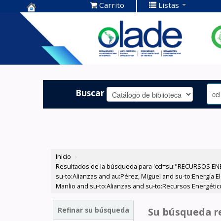
Carrito
Listas
Centro de
Documentación
OLADE -
Buscar
Inicio
›
Resultados de la búsqueda para 'ccl=su:"RECURSOS ENER
su-to:Alianzas and au:Pérez, Miguel and su-to:Energía El
Manlio and su-to:Alianzas and su-to:Recursos Energétic
Refinar su búsqueda
Su búsqueda re