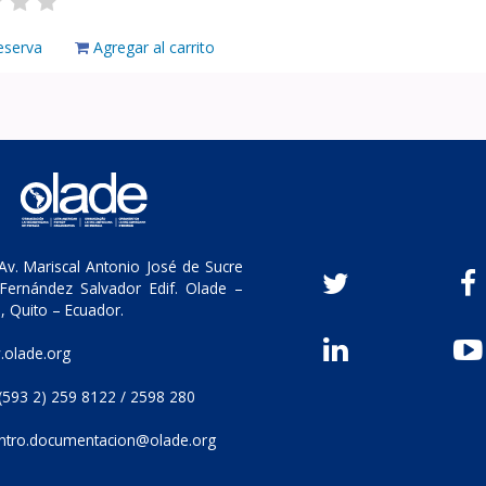
eserva
Agregar al carrito
v. Mariscal Antonio José de Sucre
Fernández Salvador Edif. Olade –
, Quito – Ecuador.
olade.org
(593 2) 259 8122 / 2598 280
ntro.documentacion@olade.org