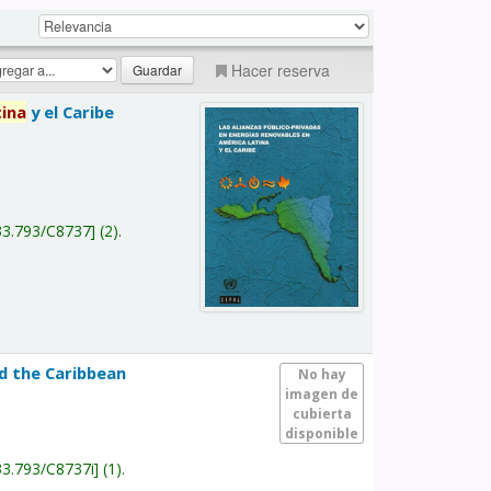
Hacer reserva
tina
y el Caribe
a
33.793/C8737
(2).
nd the Caribbean
No hay
imagen de
cubierta
disponible
33.793/C8737i
(1).