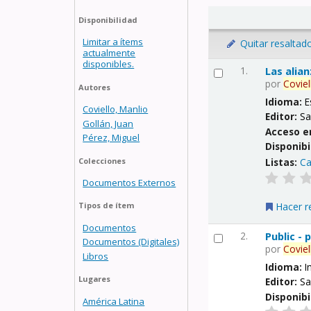
Disponibilidad
Limitar a ítems
Quitar resaltad
actualmente
disponibles.
1.
Las alia
por
Coviel
Autores
Idioma:
E
Coviello, Manlio
Editor:
Sa
Gollán, Juan
Acceso e
Pérez, Miguel
Disponibi
Listas:
Ca
Colecciones
Documentos Externos
Hacer r
Tipos de ítem
Documentos
2.
Public -
Documentos (Digitales)
por
Coviel
Libros
Idioma:
I
Lugares
Editor:
Sa
Disponibi
América Latina