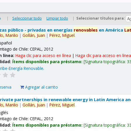
|
Seleccionar todo
Limpiar todo
|
Seleccionar títulos para:
o
nzas público - privadas en energías
renovables
en América
La
lo,
Manlio
|
Gollán,
Juan
|
Pérez,
Miguel
.
spañol
ntiago de Chile: CEPAL, 2012
n línea:
Haga clic para acceso en línea
|
Haga clic para acceso en líne
lidad:
Ítems disponibles para préstamo:
Signatura topográfica:
3
ribe-Energía Renovable
.
eserva
Agregar al carrito
 private partnerships in renewable energy in Latin America a
lo,
Manlio
|
Gollán,
Juan
|
Pérez,
Miguel
.
nglés
ntiago de Chile: CEPAL, 2012
lidad:
Ítems disponibles para préstamo:
Signatura topográfica:
3