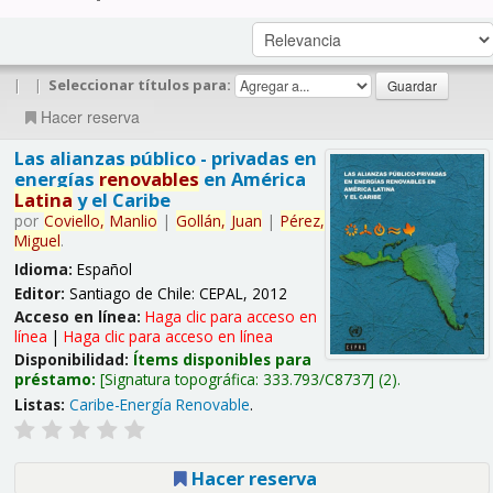
|
|
Seleccionar títulos para:
Hacer reserva
Las alianzas público - privadas en
energías
renovables
en América
Latina
y el Caribe
por
Coviello,
Manlio
|
Gollán,
Juan
|
Pérez,
Miguel
.
Idioma:
Español
Editor:
Santiago de Chile: CEPAL, 2012
Acceso en línea:
Haga clic para acceso en
línea
|
Haga clic para acceso en línea
Disponibilidad:
Ítems disponibles para
préstamo:
Signatura topográfica:
333.793/C8737
(2).
Listas:
Caribe-Energía Renovable
.
Hacer reserva