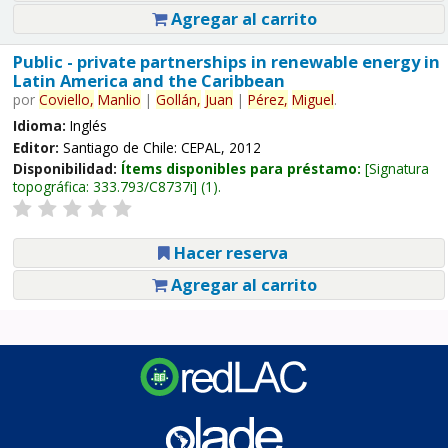
Agregar al carrito
Public - private partnerships in renewable energy in
Latin America and the Caribbean
por
Coviello,
Manlio
|
Gollán,
Juan
|
Pérez,
Miguel
.
Idioma:
Inglés
Editor:
Santiago de Chile: CEPAL, 2012
Disponibilidad:
Ítems disponibles para préstamo:
Signatura
topográfica:
333.793/C8737i
(1).
Hacer reserva
Agregar al carrito