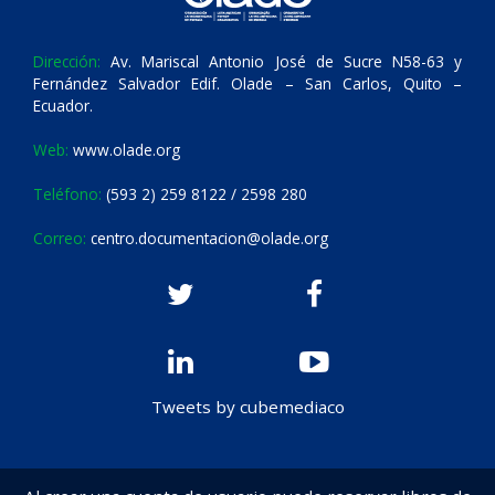
Dirección:
Av. Mariscal Antonio José de Sucre N58-63 y
Fernández Salvador Edif. Olade – San Carlos, Quito –
Ecuador.
Web:
www.olade.org
Teléfono:
(593 2) 259 8122 / 2598 280
Correo:
centro.documentacion@olade.org
Tweets by cubemediaco