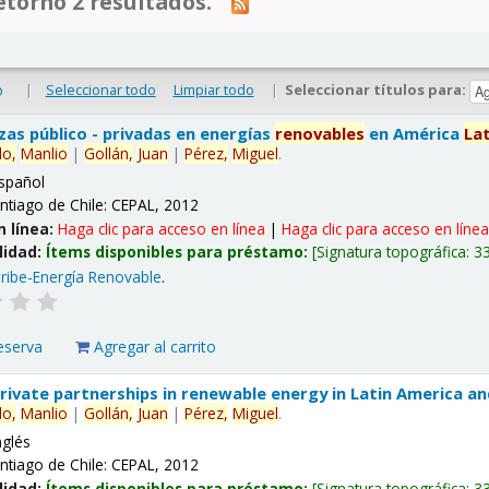
tornó 2 resultados.
|
Seleccionar todo
Limpiar todo
|
Seleccionar títulos para:
o
nzas público - privadas en energías
renovables
en América
La
lo,
Manlio
|
Gollán,
Juan
|
Pérez,
Miguel
.
spañol
ntiago de Chile: CEPAL, 2012
n línea:
Haga clic para acceso en línea
|
Haga clic para acceso en líne
lidad:
Ítems disponibles para préstamo:
Signatura topográfica:
3
ribe-Energía Renovable
.
eserva
Agregar al carrito
 private partnerships in renewable energy in Latin America a
lo,
Manlio
|
Gollán,
Juan
|
Pérez,
Miguel
.
nglés
ntiago de Chile: CEPAL, 2012
lidad:
Ítems disponibles para préstamo:
Signatura topográfica:
3