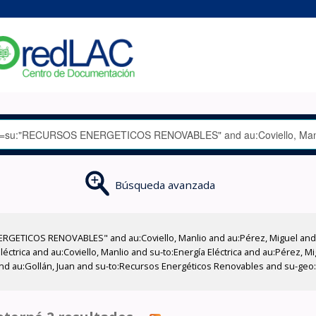
Búsqueda avanzada
GETICOS RENOVABLES" and au:Coviello, Manlio and au:Pérez, Miguel and su
léctrica and au:Coviello, Manlio and su-to:Energía Eléctrica and au:Pérez, M
 and au:Gollán, Juan and su-to:Recursos Energéticos Renovables and su-geo: