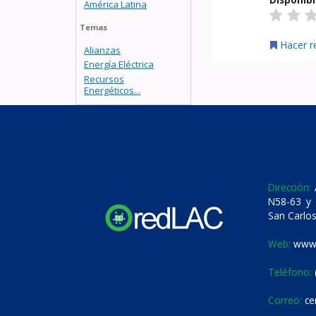
América Latina
Temas
Hacer r
Alianzas
Energía Eléctrica
Recursos
Energéticos...
Dirección:
A
N58-63 y 
San Carlos
Web:
www.
Teléfono:
Correo:
ce