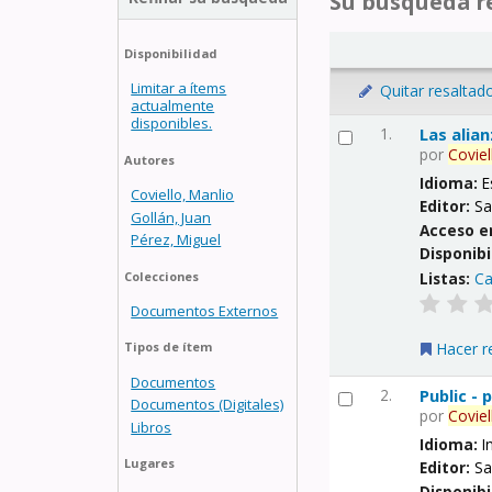
Su búsqueda re
Disponibilidad
Limitar a ítems
Quitar resaltad
actualmente
disponibles.
1.
Las alia
por
Coviel
Autores
Idioma:
E
Coviello, Manlio
Editor:
Sa
Gollán, Juan
Acceso e
Pérez, Miguel
Disponibi
Listas:
Ca
Colecciones
Documentos Externos
Hacer r
Tipos de ítem
Documentos
2.
Public -
Documentos (Digitales)
por
Coviel
Libros
Idioma:
I
Lugares
Editor:
Sa
Disponibi