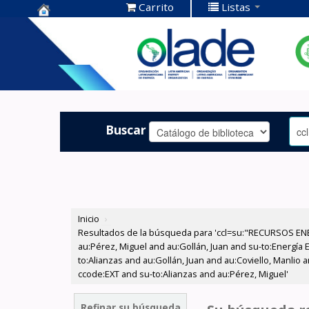
Carrito
Listas
Centro de
Documentación
OLADE -
Buscar
Inicio
›
Resultados de la búsqueda para 'ccl=su:"RECURSOS ENER
au:Pérez, Miguel and au:Gollán, Juan and su-to:Energía E
to:Alianzas and au:Gollán, Juan and au:Coviello, Manlio
ccode:EXT and su-to:Alianzas and au:Pérez, Miguel'
Refinar su búsqueda