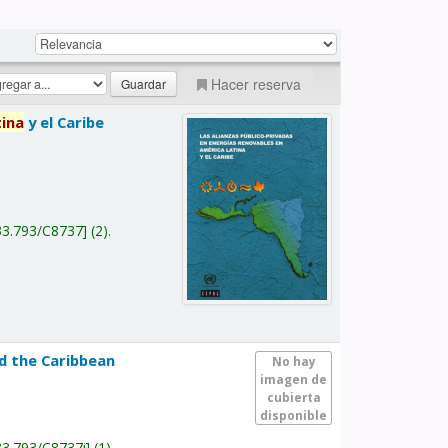
Hacer reserva
tina
y el Caribe
a
33.793/C8737
(2).
nd the Caribbean
No hay
imagen de
cubierta
disponible
33.793/C8737i
(1).