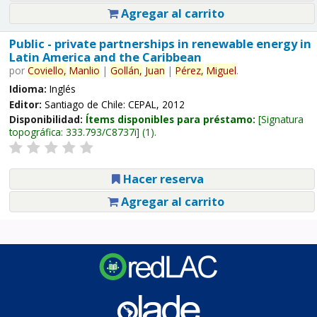
Agregar al carrito
Public - private partnerships in renewable energy in
Latin America and the Caribbean
por
Coviello,
Manlio
|
Gollán,
Juan
|
Pérez,
Miguel
.
Idioma:
Inglés
Editor:
Santiago de Chile: CEPAL, 2012
Disponibilidad:
Ítems disponibles para préstamo:
Signatura
topográfica:
333.793/C8737i
(1).
Hacer reserva
Agregar al carrito