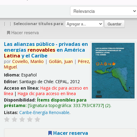
|
|
Seleccionar títulos para:
Hacer reserva
Las alianzas público - privadas en
energías
renovables
en América
Latina
y el Caribe
por
Coviello,
Manlio
|
Gollán,
Juan
|
Pérez,
Miguel
.
Idioma:
Español
Editor:
Santiago de Chile: CEPAL, 2012
Acceso en línea:
Haga clic para acceso en
línea
|
Haga clic para acceso en línea
Disponibilidad:
Ítems disponibles para
préstamo:
Signatura topográfica:
333.793/C8737
(2).
Listas:
Caribe-Energía Renovable
.
Hacer reserva