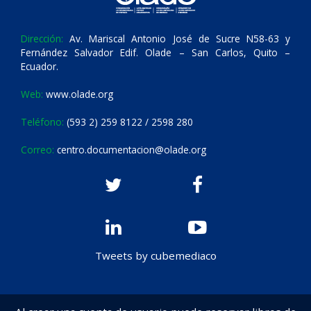
Dirección:
Av. Mariscal Antonio José de Sucre N58-63 y
Fernández Salvador Edif. Olade – San Carlos, Quito –
Ecuador.
Web:
www.olade.org
Teléfono:
(593 2) 259 8122 / 2598 280
Correo:
centro.documentacion@olade.org
Tweets by cubemediaco